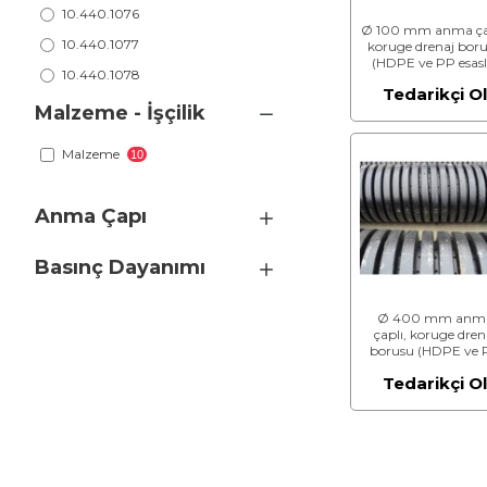
10.440.1076
Ø 100 mm anma çap
10.440.1077
koruge drenaj bor
(HDPE ve PP esaslı
10.440.1078
SN8
Tedarikçi O
10.440.1079
Malzeme - İşçilik
Malzeme
10
Anma Çapı
Basınç Dayanımı
Ø 400 mm anm
çaplı, koruge dren
borusu (HDPE ve 
esaslı), SN8
Tedarikçi O