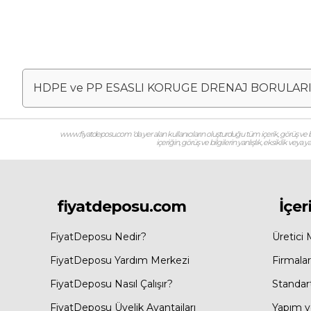
HDPE ve PP ESASLI KORUGE DRENAJ BORULARI 
www.fiyatdeposu.com ‘da yer alan kullanıcıların oluşturduğu tüm içerik, görüş ve bil
içeriğin, görüş ve bilgilerin yanlışlık, eksiklik veya
fiyatdeposu.com
İçer
FiyatDeposu Nedir?
Üretici 
FiyatDeposu Yardım Merkezi
Firmalar
FiyatDeposu Nasıl Çalışır?
Standar
FiyatDeposu Üyelik Avantajları
Yapım ve