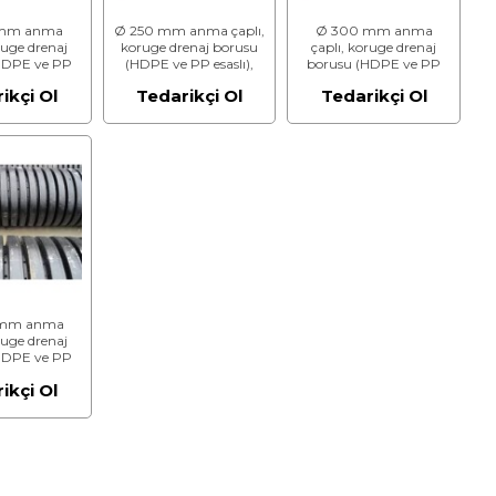
 mm anma
Ø 250 mm anma çaplı,
Ø 300 mm anma
ruge drenaj
koruge drenaj borusu
çaplı, koruge drenaj
HDPE ve PP
(HDPE ve PP esaslı),
borusu (HDPE ve PP
ı), SN8
SN8
esaslı), SN8
ikçi Ol
Tedarikçi Ol
Tedarikçi Ol
 mm anma
ruge drenaj
HDPE ve PP
ı), SN8
ikçi Ol