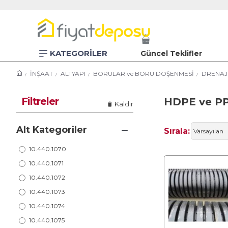
KATEGORİLER
Güncel Teklifler
İNŞAAT
ALTYAPI
BORULAR ve BORU DÖŞENMESİ
DRENAJ
Filtreler
HDPE ve P
Kaldır
Alt Kategoriler
Sırala:
10.440.1070
10.440.1071
10.440.1072
10.440.1073
10.440.1074
10.440.1075