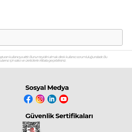
şturan kullanıcıya aittir. Bunun teyidini almak direk kullanıcı sorumluluğundadır. Bu
ız için satıcı ve üreticilerle irtibata geçebilirsiniz.
Sosyal Medya
Güvenlik Sertifikaları