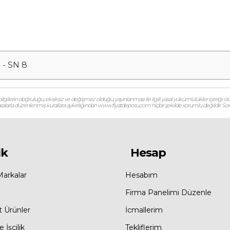
- SN 8
gilerin doğruluğu, eksiksiz ve değişmez olduğu, yayınlanması ile ilgili yasal yükümlülükler içeriği olu
 yasalarla düzenlenmiş kurallara aykırılığından www.fiyatdeposu.com hiçbir şekilde sorumlu değildir. Soruların
ik
Hesap
Markalar
Hesabım
Firma Panelimi Düzenle
t Ürünler
İcmallerim
 İşçilik
Tekliflerim