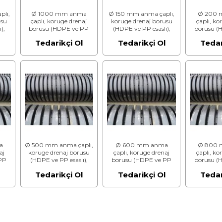
lı,
Ø 1000 mm anma
Ø 150 mm anma çaplı,
Ø 200
usu
çaplı, koruge drenaj
koruge drenaj borusu
çaplı, ko
),
borusu (HDPE ve PP
(HDPE ve PP esaslı),
borusu (
esaslı), SN8
SN8
esasl
l
Tedarikçi Ol
Tedarikçi Ol
Tedar
a
Ø 500 mm anma çaplı,
Ø 600 mm anma
Ø 800
aj
koruge drenaj borusu
çaplı, koruge drenaj
çaplı, ko
PP
(HDPE ve PP esaslı),
borusu (HDPE ve PP
borusu (
SN8
esaslı), SN8
esasl
l
Tedarikçi Ol
Tedarikçi Ol
Tedar