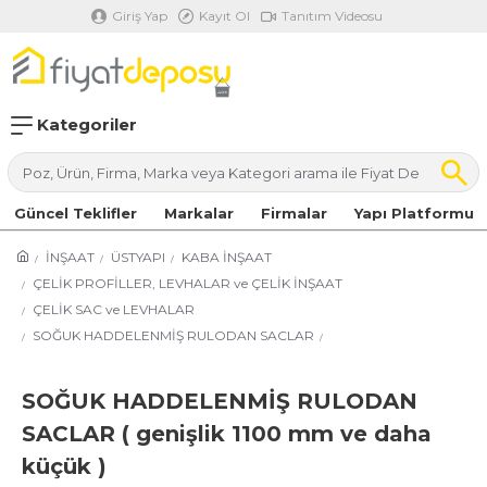
Giriş Yap
Kayıt Ol
Tanıtım Videosu
Kategoriler
Güncel Teklifler
Markalar
Firmalar
Yapı Platformu
İNŞAAT
ÜSTYAPI
KABA İNŞAAT
ÇELİK PROFİLLER, LEVHALAR ve ÇELİK İNŞAAT
ÇELİK SAC ve LEVHALAR
SOĞUK HADDELENMİŞ RULODAN SACLAR
SOĞUK HADDELENMİŞ RULODAN
SACLAR ( genişlik 1100 mm ve daha
küçük )