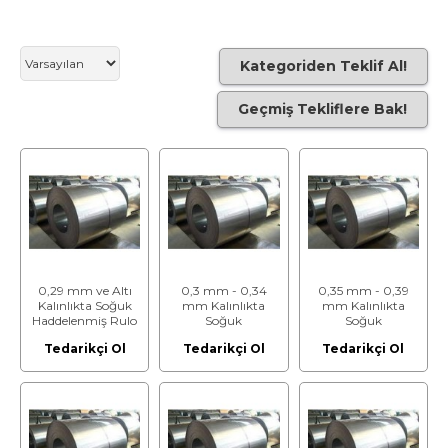
Kategoriden Teklif Al!
Geçmiş Tekliflere Bak!
0,29 mm ve Altı
0,3 mm - 0,34
0,35 mm - 0,39
Kalınlıkta Soğuk
mm Kalınlıkta
mm Kalınlıkta
Haddelenmiş Rulo
Soğuk
Soğuk
Saclar - Genişliği
Haddelenmiş Rulo
Haddelenmiş Rulo
Tedarikçi Ol
Tedarikçi Ol
Tedarikçi Ol
1100 mm ve
Saclar - Genişliği
Saclar - Genişliği
Altında Olan
1100 mm ve
1100 mm ve
Altında Olan
Altında Olan