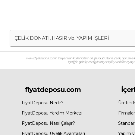
ÇELİK DONATI, HASIR vb. YAPIM İŞLERİ
www.fiyatdeposu.com ‘da yer alan kullanıcıların oluşturduğu tüm içerik, görüş ve bil
içeriğin, görüş ve bilgilerin yanlışlık, eksiklik veya
fiyatdeposu.com
İçer
FiyatDeposu Nedir?
Üretici 
FiyatDeposu Yardım Merkezi
Firmalar
FiyatDeposu Nasıl Çalışır?
Standar
FiyatDeposu Üyelik Avantajları
Yapım ve