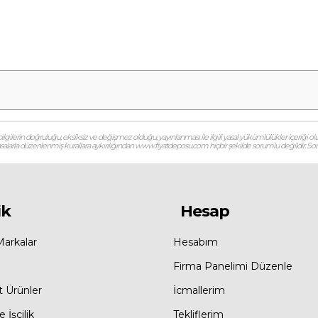
gilerin doğruluğu, eksiksiz ve değişmez olduğu, yayınlanması ile ilgili yasal yükümlülükler içeriği olu
 yasalarla düzenlenmiş kurallara aykırılığından www.fiyatdeposu.com hiçbir şekilde sorumlu değildir. Soruların
ik
Hesap
Markalar
Hesabım
Firma Panelimi Düzenle
t Ürünler
İcmallerim
 İşçilik
Tekliflerim