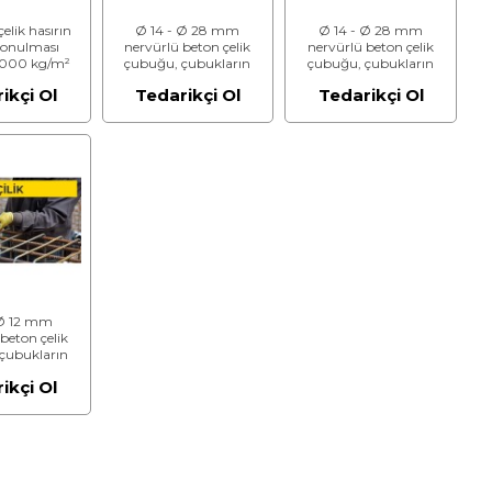
elik hasırın
Ø 14 - Ø 28 mm
Ø 14 - Ø 28 mm
konulması
nervürlü beton çelik
nervürlü beton çelik
,000 kg/m²
çubuğu, çubukların
çubuğu, çubukların
g/m² dahil)
kesilmesi, bükülmesi ve
kesilmesi, bükülmesi ve
ikçi Ol
Tedarikçi Ol
Tedarikçi Ol
riç) (İşçilik)
yerine konulması.
yerine konulması.
(Malzeme Dahil)
(Malzeme Hariç) (İşçilik)
 Ø 12 mm
beton çelik
çubukların
 bükülmesi ve
ikçi Ol
konulması
riç) (İşçilik)