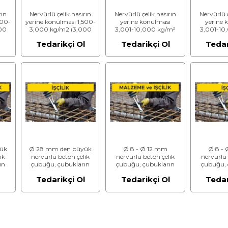
rın
Nervürlü çelik hasırın
Nervürlü çelik hasırın
Nervürlü ç
500-
yerine konulması 1,500-
yerine konulması
yerine 
00
3,000 kg/m2 (3,000
3,001-10,000 kg/m²
3,001-10
eme
kg/m2 dahil) (Malzeme
(10,000 kg/m² dahil)
(10,000 k
l
Tedarikçi Ol
Tedarikçi Ol
Tedar
Hariç) (İşçilik)
(Malzeme Dahil)
(Malzeme Ha
ük
Ø 28 mm den büyük
Ø 8 - Ø 12 mm
Ø 8 -
ik
nervürlü beton çelik
nervürlü beton çelik
nervürlü 
ın
çubuğu, çubukların
çubuğu, çubukların
çubuğu, 
i ve
kesilmesi, bükülmesi ve
kesilmesi, bükülmesi ve
kesilmesi,
l
Tedarikçi Ol
Tedarikçi Ol
Tedar
.
yerine konulması.
yerine konulması
yerine 
(Malzeme Hariç) (İşçilik)
(Malzeme Dahil)
(Malzeme Ha