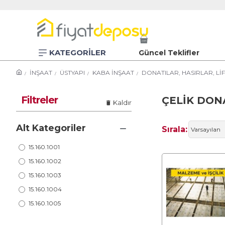
KATEGORİLER
Güncel Teklifler
İNŞAAT
ÜSTYAPI
KABA İNŞAAT
DONATILAR, HASIRLAR, LİF
Filtreler
ÇELİK DONA
Kaldır
Alt Kategoriler
Sırala:
15.160.1001
15.160.1002
15.160.1003
15.160.1004
15.160.1005