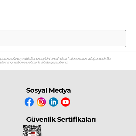
şturan kullanıcıya aittir. Bunun teyidini almak direk kullanıcı sorumluluğundadır. Bu
ız için satıcı ve üreticilerle irtibata geçebilirsiniz.
Sosyal Medya
Güvenlik Sertifikaları