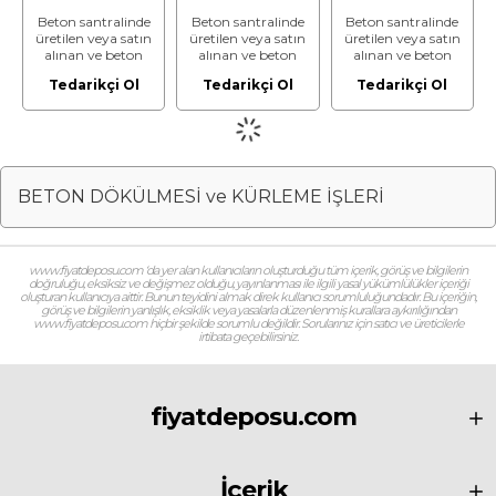
Beton santralinde
Beton santralinde
Beton santralinde
üretilen veya satın
üretilen veya satın
üretilen veya satın
alınan ve beton
alınan ve beton
alınan ve beton
pompasıyla
pompasıyla
pompasıyla
Tedarikçi Ol
Tedarikçi Ol
Tedarikçi Ol
basılan, C 16/20
basılan, C 20/25
basılan, C 20/25
basınç dayanım
basınç dayanım
basınç dayanım
sınıfında, gri
sınıfında, beyaz
sınıfında, beyaz
renkte, normal
renkte, normal
renkte, normal
hazır beton
hazır beton
hazır beton
dökülmesi (beton
dökülmesi (beton
dökülmesi (beton
nakli dahil)
nakli dahil)
nakli dahil)
BETON DÖKÜLMESİ ve KÜRLEME İŞLERİ
(Malzeme Hariç)
(Malzeme Dahil)
(Malzeme Hariç)
(İşçilik)
(İşçilik)
www.fiyatdeposu.com ‘da yer alan kullanıcıların oluşturduğu tüm içerik, görüş ve bilgilerin
doğruluğu, eksiksiz ve değişmez olduğu, yayınlanması ile ilgili yasal yükümlülükler içeriği
oluşturan kullanıcıya aittir. Bunun teyidini almak direk kullanıcı sorumluluğundadır. Bu içeriğin,
görüş ve bilgilerin yanlışlık, eksiklik veya yasalarla düzenlenmiş kurallara aykırılığından
www.fiyatdeposu.com hiçbir şekilde sorumlu değildir. Sorularınız için satıcı ve üreticilerle
irtibata geçebilirsiniz.
fiyatdeposu.com
İçerik