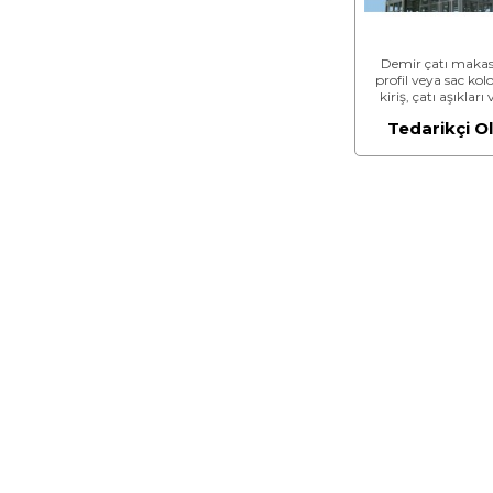
Demir çatı makas
profil veya sac kol
kiriş, çatı aşıkları 
benzeri imalatın
Tedarikçi O
sökülmesi (Malze
Dahil)