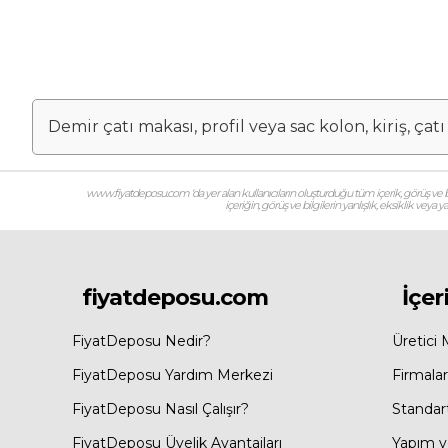
Demir çatı makası, profil veya sac kolon, kiriş, çat
www.fiyatdeposu.com ‘da yer alan kullanıcıların oluşturduğu tüm içerik, görüş ve bil
içeriğin, görüş ve bilgilerin yanlışlık, eksiklik veya
fiyatdeposu.com
İçer
FiyatDeposu Nedir?
Üretici 
FiyatDeposu Yardım Merkezi
Firmalar
FiyatDeposu Nasıl Çalışır?
Standar
FiyatDeposu Üyelik Avantajları
Yapım ve