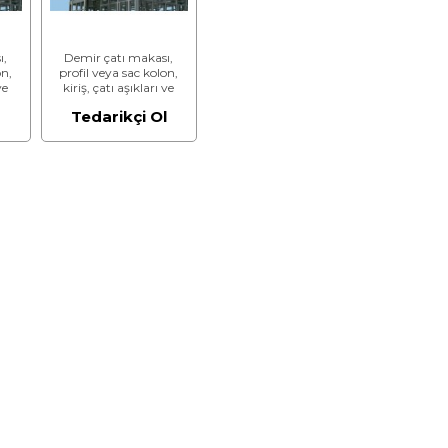
ı,
Demir çatı makası,
on,
profil veya sac kolon,
ve
kiriş, çatı aşıkları ve
benzeri imalatın
l
Tedarikçi Ol
me
sökülmesi (Malzeme
Hariç) (İşçilik)