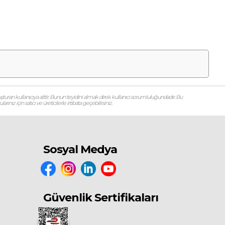
şturan kullanıcıya aittir. Bunun teyidini almak direk kullanıcı sorumluluğundadır. Bu
ız için satıcı ve üreticilerle irtibata geçebilirsiniz.
Sosyal Medya
Güvenlik Sertifikaları