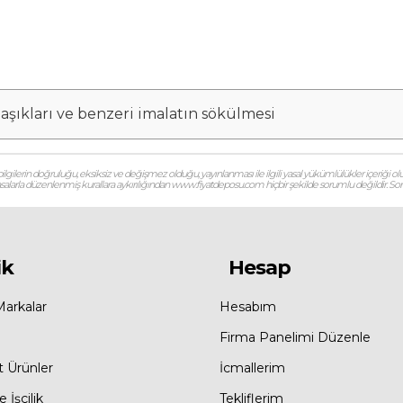
ı aşıkları ve benzeri imalatın sökülmesi
gilerin doğruluğu, eksiksiz ve değişmez olduğu, yayınlanması ile ilgili yasal yükümlülükler içeriği olu
 yasalarla düzenlenmiş kurallara aykırılığından www.fiyatdeposu.com hiçbir şekilde sorumlu değildir. Soruların
ik
Hesap
Markalar
Hesabım
Firma Panelimi Düzenle
t Ürünler
İcmallerim
 İşçilik
Tekliflerim