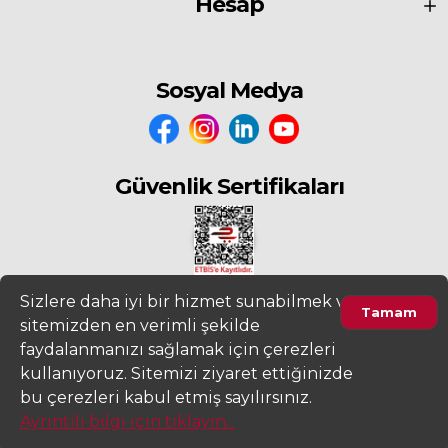
Hesap
Sosyal Medya
Güvenlik Sertifikaları
Sizlere daha iyi bir hizmet sunabilmek ve
Tamam
sitemizden en verimli şekilde
2022
www.fiyatdeposu.com
Altera Bilgi Teknolojileri LTD. ŞTİ. Her
faydalanmanızı sağlamak için çerezleri
Hakkı Saklıdır.
kullanıyoruz. Sitemizi ziyaret ettiğinizde
Ürünleri Filtrele
Gizlilik ve KVKK Aydınlatma Metni
Kullanım Sözleşmesi
bu çerezleri kabul etmiş sayılırsınız.
Ayrıntılı bilgi için tıklayın...