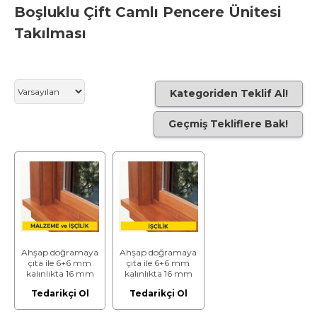
Boşluklu Çift Camlı Pencere Ünitesi
Takılması
Kategoriden Teklif Al!
Geçmiş Tekliflere Bak!
Ahşap doğramaya
Ahşap doğramaya
çıta ile 6+6 mm
çıta ile 6+6 mm
kalınlıkta 16 mm
kalınlıkta 16 mm
ara boşluklu çift
ara boşluklu çift
Tedarikçi Ol
Tedarikçi Ol
camlı pencere
camlı pencere
ünitesi takılması
ünitesi takılması
(Malzeme Dahil)
(Malzeme Hariç)