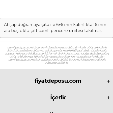
(İşçilik)
Ahşap doğramaya çıta ile 6+6 mm kalınlıkta 16 mm
ara boşluklu çift camlı pencere ünitesi takılması
www.fiyatdeposu.com ‘da yer alan kullanıcıların oluşturduğu tüm içerik, görüş ve bilgilerin
doğruluğu, eksiksiz ve değişmez olduğu, yayınlanması ile ilgili yasal yükümlülükler içeriği
oluşturan kullanıcıya aittir. Bunun teyidini almak direk kullanıcı sorumluluğundadır. Bu içeriğin,
görüş ve bilgilerin yanlışlık, eksiklik veya yasalarla düzenlenmiş kurallara aykırılığından
www.fiyatdeposu.com hiçbir şekilde sorumlu değildir. Sorularınız için satıcı ve üreticilerle
irtibata geçebilirsiniz.
fiyatdeposu.com
İçerik