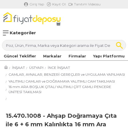
Giriş Yap
Kayıt Ol
Tanıtım Videosu
Kategoriler
Güncel Teklifler
Markalar
Firmalar
Yapı Platformu
İNŞAAT
ÜSTYAPI
İNCE İNŞAAT
CAMLAR, AYNALAR, BENZERİ GEREÇLER ve UYGULAMA YAPILMASI
YALITIMLI CAMLAR ve DOĞRAMAYA YALITIMLI CAM TAKILMASI
16 mm ARA BOŞLUK ÇITALI YALITIMLI ÇİFT CAMLI PENCERE
ÜNİTESİ TAKILMASI
15.470.1008 - Ahşap Doğramaya Çıta
ile 6 + 6 mm Kalınlıkta 16 mm Ara