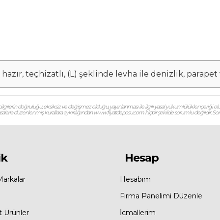
azır, teçhizatlı, (L) şeklinde levha ile denizlik, parape
gilerin doğruluğu, eksiksiz ve değişmez olduğu, yayınlanması ile ilgili yasal yükümlülükler içeriği olu
 yasalarla düzenlenmiş kurallara aykırılığından www.fiyatdeposu.com hiçbir şekilde sorumlu değildir. Soruların
ik
Hesap
Markalar
Hesabım
Firma Panelimi Düzenle
t Ürünler
İcmallerim