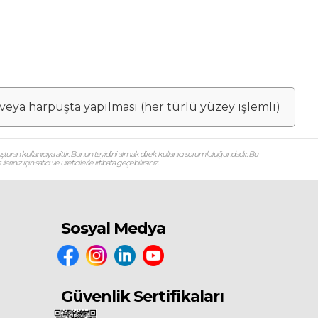
t veya harpuşta yapılması (her türlü yüzey işlemli)
şturan kullanıcıya aittir. Bunun teyidini almak direk kullanıcı sorumluluğundadır. Bu
ız için satıcı ve üreticilerle irtibata geçebilirsiniz.
Sosyal Medya
Güvenlik Sertifikaları