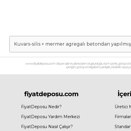
Kuvars-silis + mermer agregalı betondan yapılmış h
www.fiyatdeposu.com ‘da yer alan kullanıcıların oluşturduğu tüm içerik, görüş ve bil
içeriğin, görüş ve bilgilerin yanlışlık, eksiklik veya
fiyatdeposu.com
İçer
FiyatDeposu Nedir?
Üretici 
FiyatDeposu Yardım Merkezi
Firmalar
FiyatDeposu Nasıl Çalışır?
Standar