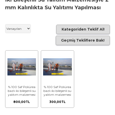
mm Kalınlıkta Su Yalıtımı Yapılması
Kategoriden Teklif Al!
Geçmiş Tekliflere Bak!
% 100 Saf Poliürea
% 100 Saf Poliürea
bazlı iki bileşenli su
bazlı iki bileşenli su
yalıtım malzemesi
yalıtım malzemesi
ile 2 mm kalınlıkta
ile 2 mm kalınlıkta
800,00TL
300,00TL
su yalıtımı
su yalıtımı
yapılması
yapılması
(Malzeme Dahil)
(Malzeme Hariç)
(İşçilik)