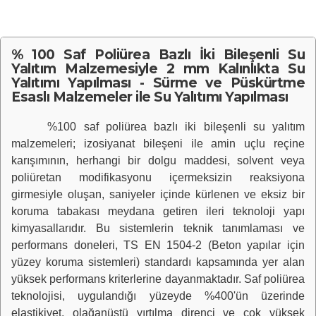
% 100 Saf Poliürea Bazlı İki Bileşenli Su
Yalıtım Malzemesiyle 2 mm Kalınlıkta Su
Yalıtımı Yapılması - Sürme ve Püskürtme
Esaslı Malzemeler ile Su Yalıtımı Yapılması
%100 saf poliürea bazlı iki bileşenli su yalıtım
malzemeleri; izosiyanat bileşeni ile amin uçlu reçine
karışımının, herhangi bir dolgu maddesi, solvent veya
poliüretan modifikasyonu içermeksizin reaksiyona
girmesiyle oluşan, saniyeler içinde kürlenen ve eksiz bir
koruma tabakası meydana getiren ileri teknoloji yapı
kimyasallarıdır. Bu sistemlerin teknik tanımlaması ve
performans doneleri, TS EN 1504-2 (Beton yapılar için
yüzey koruma sistemleri) standardı kapsamında yer alan
yüksek performans kriterlerine dayanmaktadır. Saf poliürea
teknolojisi, uygulandığı yüzeyde %400'ün üzerinde
elastikiyet, olağanüstü yırtılma direnci ve çok yüksek