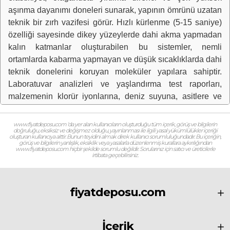
aşınma dayanımı doneleri sunarak, yapının ömrünü uzatan
teknik bir zırh vazifesi görür. Hızlı kürlenme (5-15 saniye)
özelliği sayesinde dikey yüzeylerde dahi akma yapmadan
kalın katmanlar oluşturabilen bu sistemler, nemli
ortamlarda kabarma yapmayan ve düşük sıcaklıklarda dahi
teknik donelerini koruyan moleküler yapılara sahiptir.
Laboratuvar analizleri ve yaşlandırma test raporları,
malzemenin klorür iyonlarına, deniz suyuna, asitlere ve
agresif kimyasallara karşı sızdırmazlık donelerini tescil
ederek yapısal durabiliteyi en üst seviyeye çıkarmaktadır.
www.fiyatdeposu.com ‘da yer alan kullanıcıların oluşturduğu tüm içerik, görüş ve bilgilerin
doğruluğu, eksiksiz ve değişmez olduğu, yayınlanması ile ilgili yasal yükümlülükler içeriği
Uygulama süreci, yalıtım yapılacak beton yüzeyin
oluşturan kullanıcıya aittir. Bunun teyidini almak direk kullanıcı sorumluluğundadır. Bu içeriğin,
görüş ve bilgilerin yanlışlık, eksiklik veya yasalarla düzenlenmiş kurallara aykırılığından
sağlam, tozdan, yağdan ve aderansı zayıflatacak her türlü
www.fiyatdeposu.com hiçbir şekilde sorumlu değildir. Sorularınız için satıcı ve üreticilerle
irtibata geçebilirsiniz.
kalıntıdan mekanik yöntemlerle (shot-blasting veya bilyeli
kumlama) arındırılarak yüzey profilinin (CSP 3-5)
hazırlanmasıyla başlar; yüzeydeki nem oranının teknik
fiyatdeposu.com
donelere uygunluğu ve segregasyonların epoksi tamir
harçları ile onarılması, sistemin teknik başarısı için önemli
aşamalardan biridir. %100 saf poliürea uygulaması,
İçerik