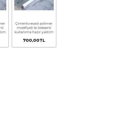
mer
Çimento esaslı polimer
nli
modifiyeli iki bilesenli
ıtım
kullanıma hazır yalıtım
nde
harcı ile 3 kat halinde
700,00TL
ıkta
toplam 2 mm kalınlıkta
ası
su yalıtımı yapılması
lik)
(Malzeme Dahil)