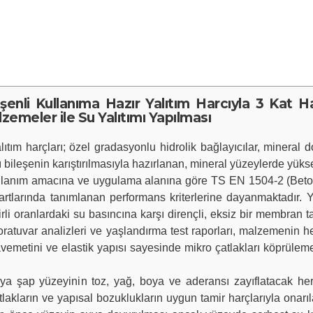
eşenli Kullanıma Hazır Yalıtım Harcıyla 3 Kat 
emeler ile Su Yalıtımı Yapılması
ım harçları; özel gradasyonlu hidrolik bağlayıcılar, mineral dol
ıvı bileşenin karıştırılmasıyla hazırlanan, mineral yüzeylerde yü
, kullanım amacına ve uygulama alanına göre TS EN 1504-2 (Beto
arında tanımlanan performans kriterlerine dayanmaktadır. Yarı
rli oranlardaki su basıncına karşı dirençli, eksiz bir membran
boratuvar analizleri ve yaşlandırma test raporları, malzemenin 
etini ve elastik yapısı sayesinde mikro çatlakları köprüleme 
a şap yüzeyinin toz, yağ, boya ve aderansı zayıflatacak he
akların ve yapısal bozuklukların uygun tamir harçlarıyla onarı