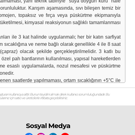
maması, yani teknik tabiriyle "suya doygun kuru" hale
zorunluluktur. Karışım aşamasında, sıvı bileşen temiz bir
homojen, topaksız ve fırça veya püskürtme ekipmanıyla
e tüketilmesi, kimyasal reaksiyonun sağlıklı tamamlanması
ı ile 3 kat halinde uygulanmalı; her bir katın sarfiyat
tam sıcaklığına ve neme bağlı olarak genellikle 4 ile 8 saat
raz) olacak şekilde gerçekleştirilmelidir. 3 katlı bu
a özel pah bantlarının kullanılması, yapısal hareketlerden
kürtme esaslı uygulamalarda, nozul mesafesi ve püskürtme
onedir.
nen saatlerde yapılmaması, ortam sıcaklığının +5°C ile
bakasında mikro çatlamaların oluşmaması için gereklidir.
lere maruz kalacaksa üzerine şap, seramik veya drenaj
şturan kullanıcıya aittir. Bunun teyidini almak direk kullanıcı sorumluluğundadır. Bu
ız için satıcı ve üreticilerle irtibata geçebilirsiniz.
zeyin nefes almasına izin vermesi, yapı içerisindeki nem
menin tam mekanik ve kimyasal direncine ulaşması için
eti, güncel polimer modifiyeli harç birim fiyat listesi, TS
Sosyal Medya
ım sarfiyatı ve birim maliyeti, işçilik dahil temel perde