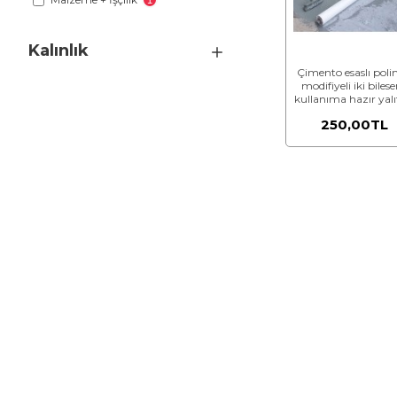
1
Kalınlık
Çimento esaslı poli
modifiyeli iki bilese
kullanıma hazır yal
harcı ile 3 kat hali
250,00TL
toplam 2 mm kalınl
su yalıtımı yapılm
(Malzeme Hariç) (İşçi