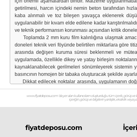
için önemli aşamalardan biridir. Malzeme uygulanmada
getirilmesi, harcın içindeki nemin beton tarafından hızl
kaba alınmalı ve toz bileşen yavaşça eklenerek düşük
uygulanabilir bir kıvam elde edilene kadar karıştırılmal
ve teknik performansın korunması açısından kritik doneler
Toplamda 2 mm kuru film kalınlığına ulaşmak amacıyla, 
doneleri teknik veri föyünde belirtilen miktarlara göre tit
arasında değişen kuruma süresi beklenmeli ve müteaki
uygulamada, özellikle dikey ve yatay birleşim noktalarınd
kaynaklanabilecek gerilmeleri sönümleyerek sistemin yır
basıncının homojen bir tabaka oluşturacak şekilde ayarla
Dikkat edilecek noktalar arasında, uygulamanın doğrud
+30°C aralığında olması yer alır; tam kürlenme gerçekle
Uygulama tamamlanıp tam kuruma sağlandıktan sonra, y
www.fiyatdeposu.com ‘da yer alan kullanıcıların oluşturduğu tüm içerik, görüş ve bil
içeriğin, görüş ve bilgilerin yanlışlık, eksiklik veya
levhası gibi koruyucu katmanların getirilmesi teknik bi
dengesini korurken klorür direncini de en üst seviye
yaklaşık 7 günlük bir kürlenme süresi beklenmeli, sızdırm
Kullanıcılar arasında; iki bileşenli çimento esaslı su yal
fiyatdeposu.com
İçer
EN 1504-2 3 kat yalıtım pozu ve uygulama maliyeti, en uc