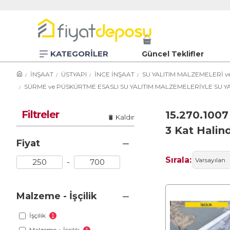
KATEGORİLER
Güncel Teklifler
İNŞAAT
ÜSTYAPI
İNCE İNŞAAT
SU YALITIM MALZEMELERİ v
SÜRME ve PÜSKÜRTME ESASLI SU YALITIM MALZEMELERİYLE SU YA
Filtreler
15.270.1007 
Kaldır
3 Kat Halin
Fiyat
Sırala:
-
Malzeme - İşçilik
İşçilik
1
Malzeme + İşçilik