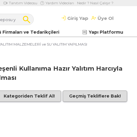
Tanıtım Videosu
Yardım Videoları
Nedir ? Nasıl Çalışır ?
Giriş Yap
Üye Ol
 Firmaları ve Tedarikçileri
Yapı Platformu
ALITIM MALZEMELERİ ve SU YALITIM YAPILMASI
eşenli Kullanıma Hazır Yalıtım Harcıyla
lması
Kategoriden Teklif Al!
Geçmiş Tekliflere Bak!