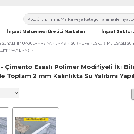
İnşaat Malzemesi Üretici Markaları
İnşaat Sektörü
e SU YALITIM UYGULAMASI YAPILMASI
SÜRME ve PÜSKÜRTME ESASLI SU Y
LITIM YAPILMASI
- Çimento Esaslı Polimer Modifiyeli İki Bil
de Toplam 2 mm Kalınlıkta Su Yalıtımı Yapı