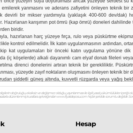
n önce yüzeyin suya doyurulması ancak yüzeyde serbest su kal
a emilerek yanmasını ve aderans zafiyetini önleyen teknik bir 
 devirli bir mikser yardımıyla (yaklaşık 400-600 dev/dak) 
ıdır. Hazırlanan karışımın pot ömrü (kap ömrü) doneleri dahilind
den biridir.
hazırlanan harç yüzeye fırça, rulo veya püskürtme ekipmanlar
izlikle kontrol edilmelidir. İlk katın uygulanmasının ardından, or
p kat uygulamaları bir önceki katın uygulama yönüne dik (çap
a (iç köşelerde) alkali dayanımlı cam elyaf donatı fileleri vey
tılma direnci donelerini artıran teknik bir gerekliliktir. Püs
nması, yüzeyde zayıf noktaların oluşmasını önleyen teknik bir d
an şiddetli güneş altında, kuvvetli rüzgarda veya yağış bekle
şene kadar yüzeyin dondan ve ani kurumadan korunması, film ta
alıtım tabakasının üzerinde yürünecekse veya mekanik darbe
gilerin doğruluğu, eksiksiz ve değişmez olduğu, yayınlanması ile ilgili yasal yükümlülükler içeriği olu
 yasalarla düzenlenmiş kurallara aykırılığından www.fiyatdeposu.com hiçbir şekilde sorumlu değildir. Soruların
r zorunluluktur. Malzemenin su buharı geçirgenliği sayesinde yü
de tutar. Teknik doneler kapsamında, uygulama sonrası malze
azlık testleri bu sürenin sonunda yapılmalıdır.
ıtım fiyatları 2026, 2 mm kalınlıkta 3 kat sürme yalıtım m2 maliy
ik
Hesap
uz tam elastik su yalıtım malzemesi aramaları, 33 kg set yalıt