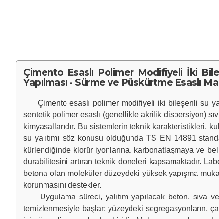
Çimento Esaslı Polimer Modifiyeli İki Bil
Yapılması - Sürme ve Püskürtme Esaslı Malz
Çimento esaslı polimer modifiyeli iki bileşenli su yalıt
sentetik polimer esaslı (genellikle akrilik dispersiyon) s
kimyasallarıdır. Bu sistemlerin teknik karakteristikleri
su yalıtımı söz konusu olduğunda TS EN 14891 standartl
kürlendiğinde klorür iyonlarına, karbonatlaşmaya ve beli
durabilitesini artıran teknik doneleri kapsamaktadır. La
betona olan moleküler düzeydeki yüksek yapışma mukavem
korunmasını destekler.
Uygulama süreci, yalıtım yapılacak beton, sıva vey
temizlenmesiyle başlar; yüzeydeki segregasyonların, çatl