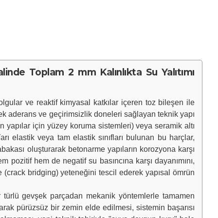
Halinde Toplam 2 mm Kalınlıkta Su Yalıtımı
gular ve reaktif kimyasal katkılar içeren toz bileşen ile
ksek aderans ve geçirimsizlik doneleri sağlayan teknik yapı
n yapılar için yüzey koruma sistemleri) veya seramik altı
 elastik veya tam elastik sınıfları bulunan bu harçlar,
 tabakası oluşturarak betonarme yapıların korozyona karşı
hem pozitif hem de negatif su basıncına karşı dayanımını,
(crack bridging) yeteneğini tescil ederek yapısal ömrün
r türlü gevşek parçadan mekanik yöntemlerle tamamen
larak pürüzsüz bir zemin elde edilmesi, sistemin başarısı