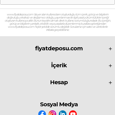
www.fiyatdeposu.com ‘da yer alan kullanıcıların oluşturduğu tüm içerik, görüş ve bilgilerin
doğruluğu, eksiksiz ve değişmez olduğu, yayınlanması ile ilgili yasal yükümlülükler içeriği
oluşturan kullanıcıya aittir. Bunun teyidini almak direk kullanıcı sorumluluğundadır. Bu içeriğin,
görüş ve bilgilerin yanlışlık, eksiklik veya yasalarla düzenlenmiş kurallara aykırılığından
www.fiyatdeposu.com hiçbir şekilde sorumlu değildir. Sorularınız için satıcı ve üreticilerle
irtibata geçebilirsiniz.
fiyatdeposu.com
İçerik
Hesap
Sosyal Medya