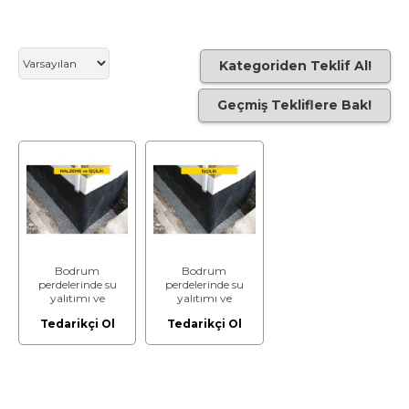
Kategoriden Teklif Al!
Geçmiş Tekliflere Bak!
Bodrum
Bodrum
perdelerinde su
perdelerinde su
yalıtımı ve
yalıtımı ve
izolasyon pimi ile
izolasyon pimi ile
Tedarikçi Ol
Tedarikçi Ol
uygulanmış ısı
uygulanmış ısı
yalıtımı üzerine
yalıtımı üzerine
HDPE esaslı drenaj
HDPE esaslı drenaj
ve koruma levhası
ve koruma levhası
temini ve yerine
temini ve yerine
döşenmesi (250 ≤
döşenmesi (250 ≤
basınç dayanımı <
basınç dayanımı <