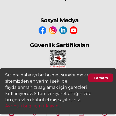
Sosyal Medya
Güvenlik Sertifikaları
Sizlere daha iyi bir hizmet sunabilmek ve
Tamam
sitemizden en verimli şekilde
2022
www.fiyatdeposu.com
Altera Bilgi Teknolojileri LTD. ŞTİ. Her
faydalanmanızı sağlamak için çerezleri
Hakkı Saklıdır.
kullanıyoruz. Sitemizi ziyaret ettiğinizde
Ürünleri Filtrele
Gizlilik ve KVKK Aydınlatma Metni
Kullanım Sözleşmesi
bu çerezleri kabul etmiş sayılırsınız.
Ayrıntılı bilgi için tıklayın...