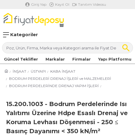
Giriş Yap
Kayıt Ol
Tanıtım Videosu
Kategoriler
Güncel Teklifler
Markalar
Firmalar
Yapı Platformu
İNŞAAT
ÜSTYAPI
KABA İNŞAAT
BODRUM PERDELERİ DRENAJ İŞLERİ ve MALZEMELERİ
BODRUM PERDELERİNDE DRENAJ YAPIM İŞLERİ
15.200.1003 - Bodrum Perdelerinde Isı
Yalıtımı Üzerine Hdpe Esaslı Drenaj ve
Koruma Levhası Döşenmesi - 250 ≤
Basınç Dayanımı < 350 kN/m²