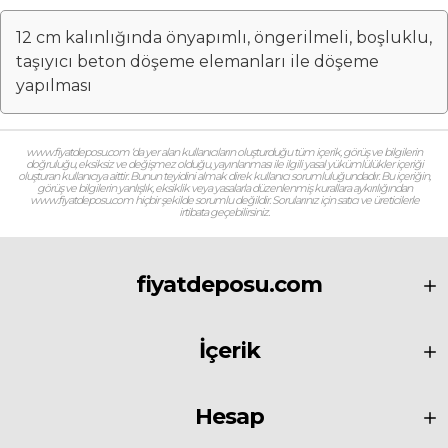
12 cm kalınlığında önyapımlı, öngerilmeli, boşluklu,
taşıyıcı beton döşeme elemanları ile döşeme
yapılması
www.fiyatdeposu.com ‘da yer alan kullanıcıların oluşturduğu tüm içerik, görüş ve bilgilerin
doğruluğu, eksiksiz ve değişmez olduğu, yayınlanması ile ilgili yasal yükümlülükler içeriği
oluşturan kullanıcıya aittir. Bunun teyidini almak direk kullanıcı sorumluluğundadır. Bu içeriğin,
görüş ve bilgilerin yanlışlık, eksiklik veya yasalarla düzenlenmiş kurallara aykırılığından
www.fiyatdeposu.com hiçbir şekilde sorumlu değildir. Sorularınız için satıcı ve üreticilerle
irtibata geçebilirsiniz.
fiyatdeposu.com
İçerik
Hesap