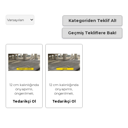
Kategoriden Teklif Al!
Geçmiş Tekliflere Bak!
12 cm kalınlığında
12 cm kalınlığında
önyapımlı,
önyapımlı,
öngerilmeli,
öngerilmeli,
boşluklu, taşıyıcı
boşluklu, taşıyıcı
Tedarikçi Ol
Tedarikçi Ol
beton döşeme
beton döşeme
elemanları ile
elemanları ile
döşeme yapılması.
döşeme yapılması.
(Malzeme Dahil)
(Malzeme Hariç)
(İşçilik)