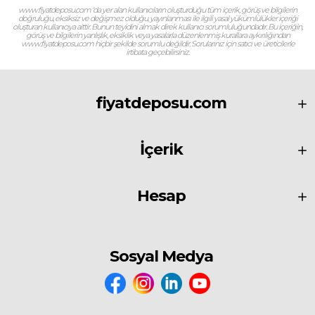
www.fiyatdeposu.com ‘da yer alan kullanıcıların oluşturduğu tüm içerik, görüş ve bilgilerin
doğruluğu, eksiksiz ve değişmez olduğu, yayınlanması ile ilgili yasal yükümlülükler içeriği
oluşturan kullanıcıya aittir. Bunun teyidini almak direk kullanıcı sorumluluğundadır. Bu içeriğin,
görüş ve bilgilerin yanlışlık, eksiklik veya yasalarla düzenlenmiş kurallara aykırılığından
www.fiyatdeposu.com hiçbir şekilde sorumlu değildir. Sorularınız için satıcı ve üreticilerle
irtibata geçebilirsiniz.
fiyatdeposu.com
İçerik
Hesap
Sosyal Medya