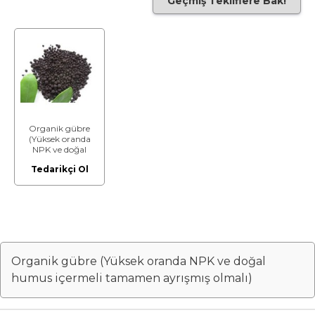
Geçmiş Tekliflere Bak!
Organik gübre
(Yüksek oranda
NPK ve doğal
humus içermeli
Tedarikçi Ol
tamamen
ayrışmış olmalı)
Organik gübre (Yüksek oranda NPK ve doğal
humus içermeli tamamen ayrışmış olmalı)