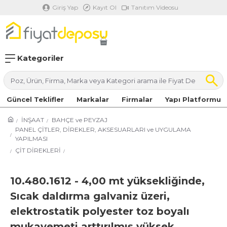
Giriş Yap
Kayıt Ol
Tanıtım Videosu
Kategoriler
Güncel Teklifler
Markalar
Firmalar
Yapı Platformu
İNŞAAT
BAHÇE ve PEYZAJ
PANEL ÇİTLER, DİREKLER, AKSESUARLARI ve UYGULAMA
YAPILMASI
ÇİT DİREKLERİ
10.480.1612 - 4,00 mt yüksekliğinde,
Sıcak daldırma galvaniz üzeri,
elektrostatik polyester toz boyalı
mukavemeti arttırılmış yüksek