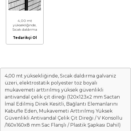
4,00 mt
yüksekliğinde,
Sıcak daldırma
galvaniz üzeri,
Tedarikçi Ol
elektrostatik
polyester toz
boyalı
mukavemeti
arttırılmış yüksek
güvenlikli
antivandal çelik çit
direği (120x123x2
mm Sactan İmal
4,00 mt yüksekliğinde, Sıcak daldırma galvaniz
Edilmiş Direk
Kesitli, Bağlantı
üzeri, elektrostatik polyester toz boyalı
Elemanlarını
mukavemeti arttırılmış yüksek güvenlikli
Kabufle Eden,
Mukavemeti A
antivandal çelik çit direği (120x123x2 mm Sactan
İmal Edilmiş Direk Kesitli, Bağlantı Elemanlarını
Kabufle Eden, Mukavemeti Arttırılmış Yüksek
Güvenlikli Antivandal Çelik Çit Direği / V Konsollu
/160x160x8 mm Sac Flanşlı / Plastik Şapkası Dahil)