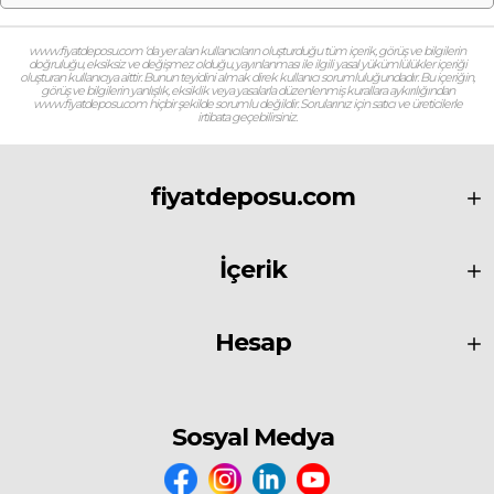
www.fiyatdeposu.com ‘da yer alan kullanıcıların oluşturduğu tüm içerik, görüş ve bilgilerin
doğruluğu, eksiksiz ve değişmez olduğu, yayınlanması ile ilgili yasal yükümlülükler içeriği
oluşturan kullanıcıya aittir. Bunun teyidini almak direk kullanıcı sorumluluğundadır. Bu içeriğin,
görüş ve bilgilerin yanlışlık, eksiklik veya yasalarla düzenlenmiş kurallara aykırılığından
www.fiyatdeposu.com hiçbir şekilde sorumlu değildir. Sorularınız için satıcı ve üreticilerle
irtibata geçebilirsiniz.
fiyatdeposu.com
İçerik
Hesap
Sosyal Medya