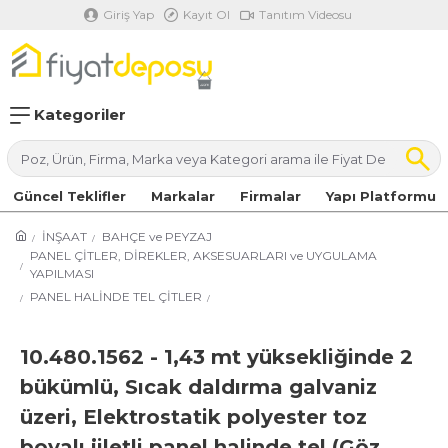
Giriş Yap
Kayıt Ol
Tanıtım Videosu
Kategoriler
Güncel Teklifler
Markalar
Firmalar
Yapı Platformu
İNŞAAT
BAHÇE ve PEYZAJ
PANEL ÇİTLER, DİREKLER, AKSESUARLARI ve UYGULAMA
YAPILMASI
PANEL HALİNDE TEL ÇİTLER
10.480.1562 - 1,43 mt yüksekliğinde 2
bükümlü, Sıcak daldırma galvaniz
üzeri, Elektrostatik polyester toz
boyalı jiletli panel halinde tel (Göz