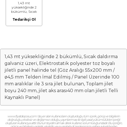
1,43 mt
yüksekliğinde 2
bükümlü, Sıcak
daldırma galvaniz
Tedarikçi Ol
üzeri, Elektrostatik
polyester toz
boyalı jiletli panel
halinde tel (Göz
Aralığı 55x200
mm / Ø4,5 mm
Telden İmal
Edilmiş / Panel
Üzerinde 100 mm
1,43 mt yüksekliğinde 2 bükümlü, Sıcak daldırma
aralıklar ile 3 sıra
jilet bulunan,
galvaniz üzeri, Elektrostatik polyester toz boyalı
Toplam jilet boyu
jiletli panel halinde tel (Göz Aralığı 55x200 mm /
ø4,5 mm Telden İmal Edilmiş / Panel Üzerinde 100
mm aralıklar ile 3 sıra jilet bulunan, Toplam jilet
boyu 240 mm, jilet aks arası40 mm olan jiletli Telli
Kaynaklı Panel)
www.fiyatdeposu.com ‘da yer alan kullanıcıların oluşturduğu tüm içerik, görüş ve bilgilerin
doğruluğu, eksiksiz ve değişmez olduğu, yayınlanması ile ilgili yasal yükümlülükler içeriği
oluşturan kullanıcıya aittir. Bunun teyidini almak direk kullanıcı sorumluluğundadır. Bu içeriğin,
görüş ve bilgilerin yanlışlık, eksiklik veya yasalarla düzenlenmiş kurallara aykırılığından