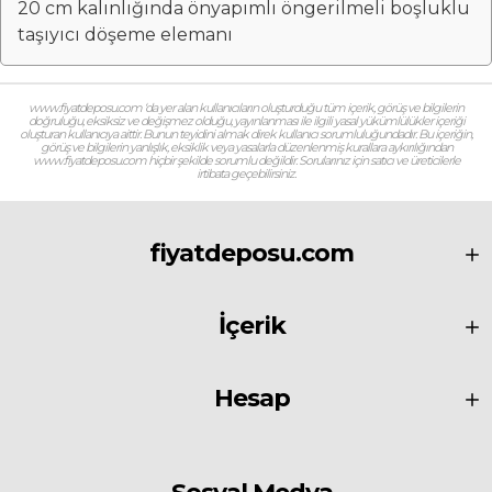
20 cm kalınlığında önyapımlı öngerilmeli boşluklu
taşıyıcı döşeme elemanı
www.fiyatdeposu.com ‘da yer alan kullanıcıların oluşturduğu tüm içerik, görüş ve bilgilerin
doğruluğu, eksiksiz ve değişmez olduğu, yayınlanması ile ilgili yasal yükümlülükler içeriği
oluşturan kullanıcıya aittir. Bunun teyidini almak direk kullanıcı sorumluluğundadır. Bu içeriğin,
görüş ve bilgilerin yanlışlık, eksiklik veya yasalarla düzenlenmiş kurallara aykırılığından
www.fiyatdeposu.com hiçbir şekilde sorumlu değildir. Sorularınız için satıcı ve üreticilerle
irtibata geçebilirsiniz.
fiyatdeposu.com
İçerik
Hesap