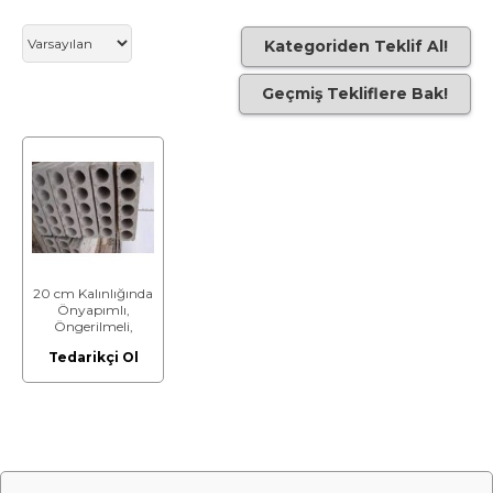
Kategoriden Teklif Al!
Geçmiş Tekliflere Bak!
20 cm Kalınlığında
Önyapımlı,
Öngerilmeli,
Boşluklu Beton
Tedarikçi Ol
Taşıyıcı Döşeme
Elemanı