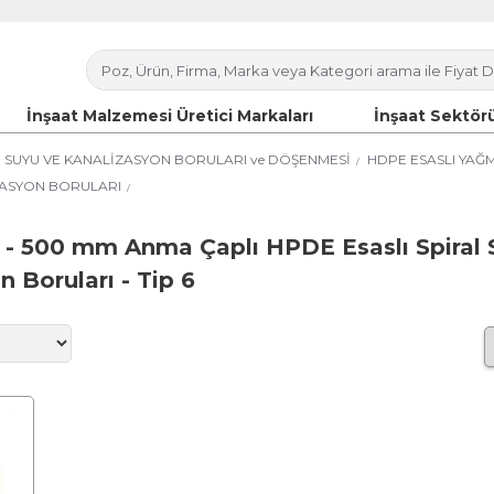
İnşaat Malzemesi Üretici Markaları
İnşaat Sektörü
 SUYU VE KANALİZASYON BORULARI ve DÖŞENMESİ
HDPE ESASLI YAĞ
İZASYON BORULARI
 - 500 mm Anma Çaplı HPDE Esaslı Spiral S
 Boruları - Tip 6