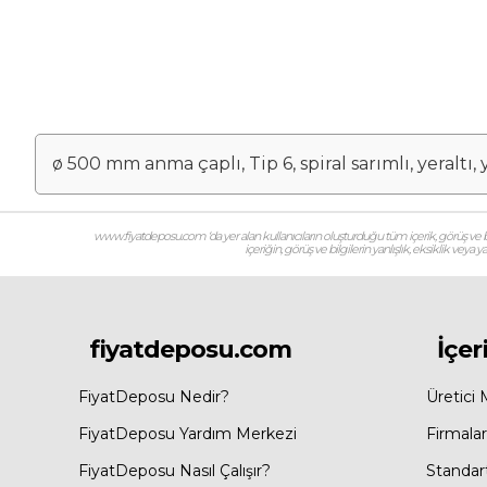
ø 500 mm anma çaplı, Tip 6, spiral sarımlı, yeral
www.fiyatdeposu.com ‘da yer alan kullanıcıların oluşturduğu tüm içerik, görüş ve bil
içeriğin, görüş ve bilgilerin yanlışlık, eksiklik veya
fiyatdeposu.com
İçer
FiyatDeposu Nedir?
Üretici 
FiyatDeposu Yardım Merkezi
Firmalar
FiyatDeposu Nasıl Çalışır?
Standar