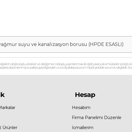
tı, yağmur suyu ve kanalizasyon borusu (HPDE ESASLI)
gilerin doğruluğu, eksiksiz ve değişmez olduğu, yayınlanması ile ilgili yasal yükümlülükler içeriği olu
 yasalarla düzenlenmiş kurallara aykırılığından www.fiyatdeposu.com hiçbir şekilde sorumlu değildir. Soruların
ik
Hesap
Markalar
Hesabım
Firma Panelimi Düzenle
t Ürünler
İcmallerim