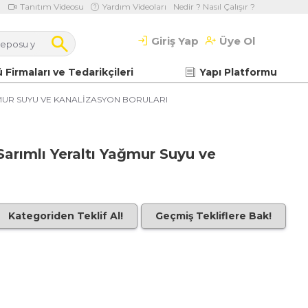
Tanıtım Videosu
Yardım Videoları
Nedir ? Nasıl Çalışır ?
Giriş Yap
Üye Ol
 Firmaları ve Tedarikçileri
Yapı Platformu
MUR SUYU VE KANALİZASYON BORULARI
arımlı Yeraltı Yağmur Suyu ve
Kategoriden Teklif Al!
Geçmiş Tekliflere Bak!