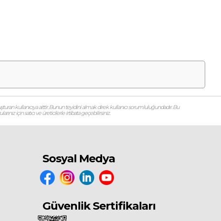
şturan kullanıcıya aittir. Bunun teyidini almak direk kullanıcı sorumluluğundadır. Bu
ız için satıcı ve üreticilerle irtibata geçebilirsiniz.
Sosyal Medya
Güvenlik Sertifikaları