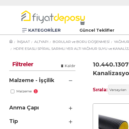
KATEGORİLER
Güncel Teklifler
İNŞAAT
ALTYAPI
BORULAR ve BORU DÖŞENMESİ
YAĞMUR
HDPE ESASLI SPİRAL SARIMLI YER ALTI YAĞMUR SUYU ve KANAL
Filtreler
10.440.1307
Kaldır
Kanalizasyon
Malzeme - İşçilik
Sırala:
Malzeme
1
Anma Çapı
Tip