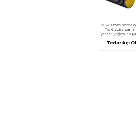
Ø 500 mm anma ça
Tip 6, spiral sarıml
yeraltı, yağmur suy
kanalizasyon boru
Tedarikçi O
(HPDE ESASLI)