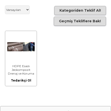
Kategoriden Teklif Al!
Geçmiş Tekliflere Bak!
HDPE Esaslı
Jeokompozit
Drenaj ve Koruma
Levhası; 450
Tedarikçi Ol
kN/m² ≤ Basınç
Dayanımı < 550
kN/m²