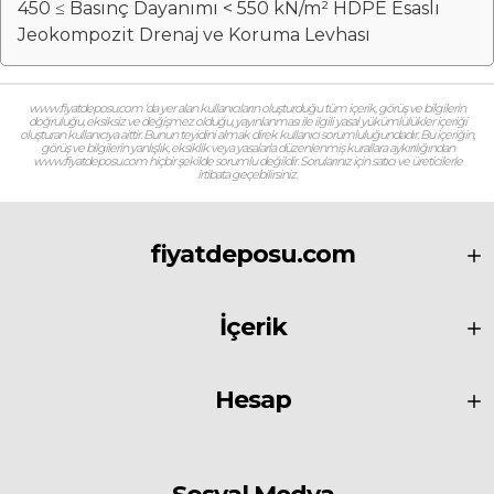
450 ≤ Basınç Dayanımı < 550 kN/m² HDPE Esaslı
Jeokompozit Drenaj ve Koruma Levhası
www.fiyatdeposu.com ‘da yer alan kullanıcıların oluşturduğu tüm içerik, görüş ve bilgilerin
doğruluğu, eksiksiz ve değişmez olduğu, yayınlanması ile ilgili yasal yükümlülükler içeriği
oluşturan kullanıcıya aittir. Bunun teyidini almak direk kullanıcı sorumluluğundadır. Bu içeriğin,
görüş ve bilgilerin yanlışlık, eksiklik veya yasalarla düzenlenmiş kurallara aykırılığından
www.fiyatdeposu.com hiçbir şekilde sorumlu değildir. Sorularınız için satıcı ve üreticilerle
irtibata geçebilirsiniz.
fiyatdeposu.com
İçerik
Hesap