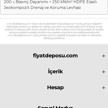
200 ≤ Basınç Dayanımı < 250 kN/m² HDPE Esaslı
Jeokompozit Drenaj ve Koruma Levhası
www.fiyatdeposu.com ‘da yer alan kullanıcıların oluşturduğu tüm içerik, görüş ve bilgilerin
doğruluğu, eksiksiz ve değişmez olduğu, yayınlanması ile ilgili yasal yükümlülükler içeriği
oluşturan kullanıcıya aittir. Bunun teyidini almak direk kullanıcı sorumluluğundadır. Bu içeriğin,
görüş ve bilgilerin yanlışlık, eksiklik veya yasalarla düzenlenmiş kurallara aykırılığından
www.fiyatdeposu.com hiçbir şekilde sorumlu değildir. Sorularınız için satıcı ve üreticilerle
irtibata geçebilirsiniz.
fiyatdeposu.com
İçerik
Hesap