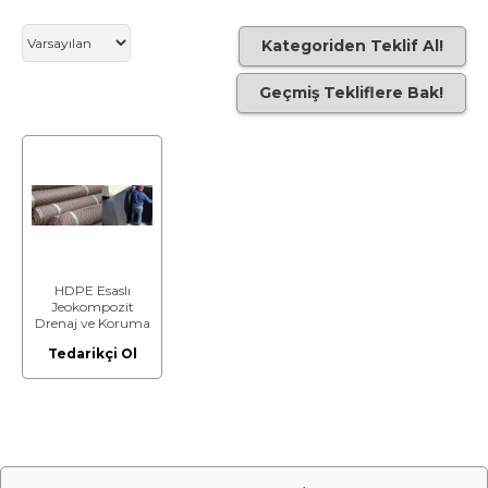
Kategoriden Teklif Al!
Geçmiş Tekliflere Bak!
HDPE Esaslı
Jeokompozit
Drenaj ve Koruma
Levhası; 200
Tedarikçi Ol
kN/m² ≤ Basınç
Dayanımı < 250
kN/m²