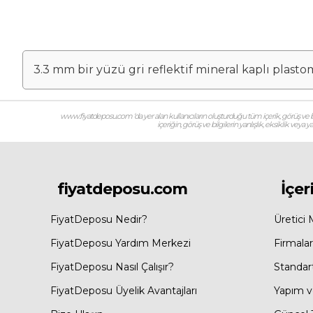
3.3 mm bir yüzü gri reflektif mineral kaplı plas
www.fiyatdeposu.com ‘da yer alan kullanıcıların oluşturduğu tüm içerik, görüş ve bil
içeriğin, görüş ve bilgilerin yanlışlık, eksiklik veya
fiyatdeposu.com
İçer
FiyatDeposu Nedir?
Üretici 
FiyatDeposu Yardım Merkezi
Firmalar
FiyatDeposu Nasıl Çalışır?
Standar
FiyatDeposu Üyelik Avantajları
Yapım ve