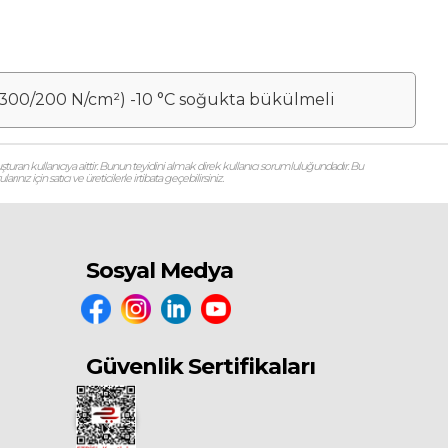
 ≥300/200 N/cm²) -10 °C soğukta bükülmeli
şturan kullanıcıya aittir. Bunun teyidini almak direk kullanıcı sorumluluğundadır. Bu
ız için satıcı ve üreticilerle irtibata geçebilirsiniz.
Sosyal Medya
Güvenlik Sertifikaları