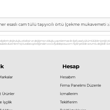
tomer esaslı cam tülü taşıyıcılı örtü (çekme mukavemeti
gilerin doğruluğu, eksiksiz ve değişmez olduğu, yayınlanması ile ilgili yasal yükümlülükler içeriği olu
 yasalarla düzenlenmiş kurallara aykırılığından www.fiyatdeposu.com hiçbir şekilde sorumlu değildir. Soruların
ik
Hesap
Markalar
Hesabım
Firma Panelimi Düzenle
t Ürünler
İcmallerim
 İşçilik
Tekliflerim