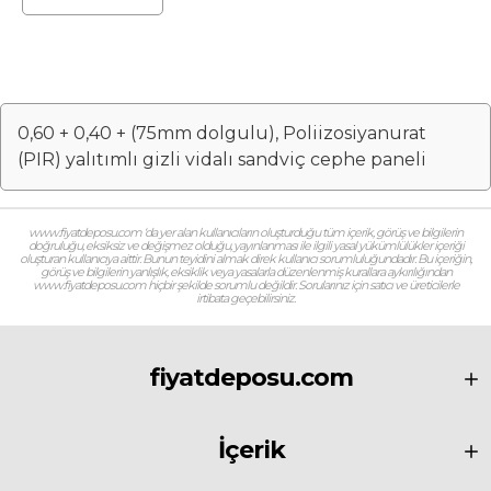
cephe paneli
0,60 + 0,40 + (75mm dolgulu), Poliizosiyanurat
(PIR) yalıtımlı gizli vidalı sandviç cephe paneli
www.fiyatdeposu.com ‘da yer alan kullanıcıların oluşturduğu tüm içerik, görüş ve bilgilerin
doğruluğu, eksiksiz ve değişmez olduğu, yayınlanması ile ilgili yasal yükümlülükler içeriği
oluşturan kullanıcıya aittir. Bunun teyidini almak direk kullanıcı sorumluluğundadır. Bu içeriğin,
görüş ve bilgilerin yanlışlık, eksiklik veya yasalarla düzenlenmiş kurallara aykırılığından
www.fiyatdeposu.com hiçbir şekilde sorumlu değildir. Sorularınız için satıcı ve üreticilerle
irtibata geçebilirsiniz.
fiyatdeposu.com
İçerik