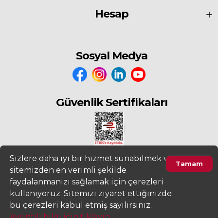
Hesap
Sosyal Medya
Güvenlik Sertifikaları
Sizlere daha iyi bir hizmet sunabilmek ve
Tamam
sitemizden en verimli şekilde
2022
www.fiyatdeposu.com
Altera Bilgi Teknolojileri LTD. ŞTİ. Her
faydalanmanızı sağlamak için çerezleri
Hakkı Saklıdır.
kullanıyoruz. Sitemizi ziyaret ettiğinizde
Ürünleri Filtrele
Gizlilik ve KVKK Aydınlatma Metni
Kullanım Sözleşmesi
bu çerezleri kabul etmiş sayılırsınız.
Ayrıntılı bilgi için tıklayın...