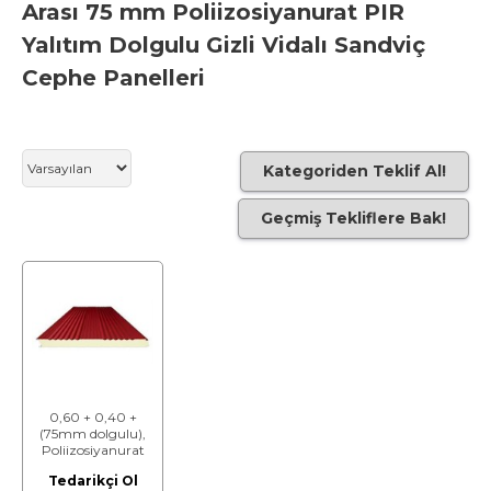
Arası 75 mm Poliizosiyanurat PIR
Yalıtım Dolgulu Gizli Vidalı Sandviç
Cephe Panelleri
Kategoriden Teklif Al!
Geçmiş Tekliflere Bak!
0,60 + 0,40 +
(75mm dolgulu),
Poliizosiyanurat
(PIR) yalıtımlı gizli
Tedarikçi Ol
vidalı sandviç