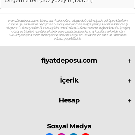
Öngerme teli (düz yüzeyli) (TS3721)
www.fiyatdeposu.com ‘da yer alan kullanıcıların oluşturduğu tüm içerik, görüş ve bilgilerin
doğruluğu, eksiksiz ve değişmez olduğu, yayınlanması ile ilgili yasal yükümlülükler içeriği
oluşturan kullanıcıya aittir. Bunun teyidini almak direk kullanıcı sorumluluğundadır. Bu içeriğin,
görüş ve bilgilerin yanlışlık, eksiklik veya yasalarla düzenlenmiş kurallara aykırılığından
www.fiyatdeposu.com hiçbir şekilde sorumlu değildir. Sorularınız için satıcı ve üreticilerle
irtibata geçebilirsiniz.
fiyatdeposu.com
İçerik
Hesap
Sosyal Medya