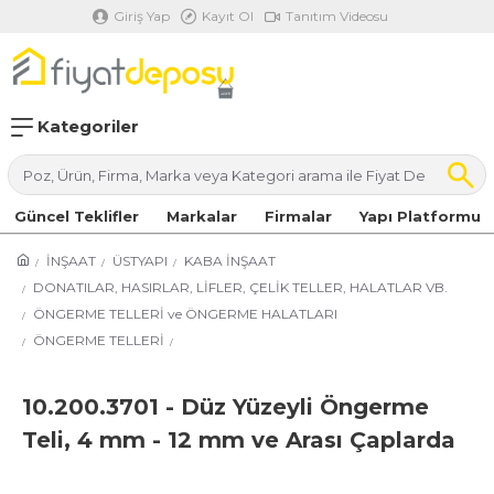
Giriş Yap
Kayıt Ol
Tanıtım Videosu
Kategoriler
Güncel Teklifler
Markalar
Firmalar
Yapı Platformu
İNŞAAT
ÜSTYAPI
KABA İNŞAAT
DONATILAR, HASIRLAR, LİFLER, ÇELİK TELLER, HALATLAR VB.
ÖNGERME TELLERİ ve ÖNGERME HALATLARI
ÖNGERME TELLERİ
10.200.3701 - Düz Yüzeyli Öngerme
Teli, 4 mm - 12 mm ve Arası Çaplarda