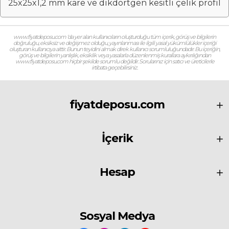
25x25x1,2 mm kare ve dikdörtgen kesitli çelik profil
www.fiyatdeposu.com ‘da yer alan kullanıcıların oluşturduğu tüm içerik, görüş ve bilgilerin
doğruluğu, eksiksiz ve değişmez olduğu, yayınlanması ile ilgili yasal yükümlülükler içeriği
oluşturan kullanıcıya aittir. Bunun teyidini almak direk kullanıcı sorumluluğundadır. Bu içeriğin,
görüş ve bilgilerin yanlışlık, eksiklik veya yasalarla düzenlenmiş kurallara aykırılığından
www.fiyatdeposu.com hiçbir şekilde sorumlu değildir. Sorularınız için satıcı ve üreticilerle
irtibata geçebilirsiniz.
fiyatdeposu.com
İçerik
Hesap
Sosyal Medya