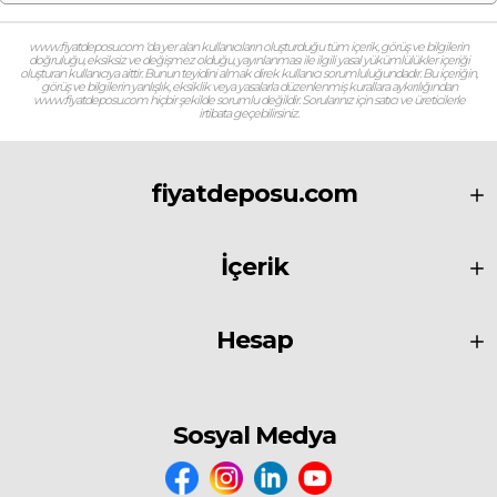
www.fiyatdeposu.com ‘da yer alan kullanıcıların oluşturduğu tüm içerik, görüş ve bilgilerin
doğruluğu, eksiksiz ve değişmez olduğu, yayınlanması ile ilgili yasal yükümlülükler içeriği
oluşturan kullanıcıya aittir. Bunun teyidini almak direk kullanıcı sorumluluğundadır. Bu içeriğin,
görüş ve bilgilerin yanlışlık, eksiklik veya yasalarla düzenlenmiş kurallara aykırılığından
www.fiyatdeposu.com hiçbir şekilde sorumlu değildir. Sorularınız için satıcı ve üreticilerle
irtibata geçebilirsiniz.
fiyatdeposu.com
İçerik
Hesap
Sosyal Medya