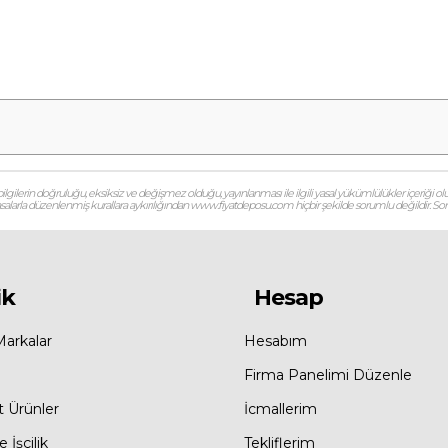
gilerin doğruluğu, eksiksiz ve değişmez olduğu, yayınlanması ile ilgili yasal yükümlülükler içeriği olu
 yasalarla düzenlenmiş kurallara aykırılığından www.fiyatdeposu.com hiçbir şekilde sorumlu değildir. Soruların
ik
Hesap
Markalar
Hesabım
Firma Panelimi Düzenle
t Ürünler
İcmallerim
 İşçilik
Tekliflerim