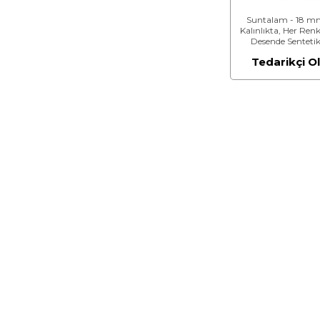
Suntalam - 18 
Kalınlıkta, Her Ren
Desende Senteti
Reçine Esaslı Yon
Tedarikçi O
Levha