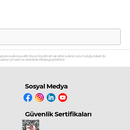
şturan kullanıcıya aittir. Bunun teyidini almak direk kullanıcı sorumluluğundadır. Bu
ız için satıcı ve üreticilerle irtibata geçebilirsiniz.
Sosyal Medya
Güvenlik Sertifikaları