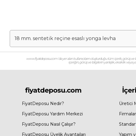
18 mm. sentetik reçine esaslı yonga levha
www.fiyatdeposu.com ‘da yer alan kullanıcıların oluşturduğu tüm içerik, görüş ve bil
içeriğin, görüş ve bilgilerin yanlışlık, eksiklik veya
fiyatdeposu.com
İçer
FiyatDeposu Nedir?
Üretici 
FiyatDeposu Yardım Merkezi
Firmalar
FiyatDeposu Nasıl Çalışır?
Standar
FiyatDeposu Üyelik Avantajları
Yapım ve