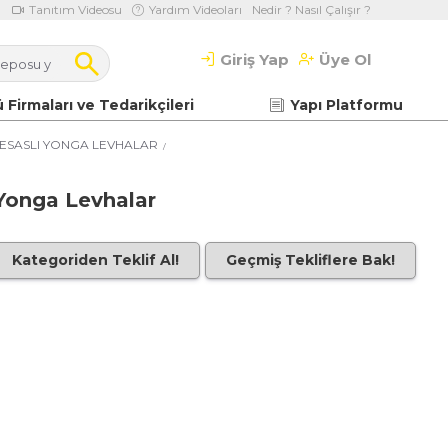
Tanıtım Videosu
Yardım Videoları
Nedir ? Nasıl Çalışır ?
Giriş Yap
Üye Ol
 Firmaları ve Tedarikçileri
Yapı Platformu
 ESASLI YONGA LEVHALAR
 Yonga Levhalar
Kategoriden Teklif Al!
Geçmiş Tekliflere Bak!