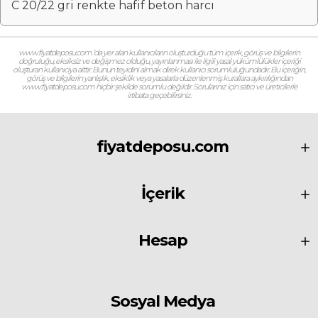
C 20/22 gri renkte hafif beton harcı
www.fiyatdeposu.com ‘da yer alan kullanıcıların oluşturduğu tüm içerik, görüş ve bilgilerin
doğruluğu, eksiksiz ve değişmez olduğu, yayınlanması ile ilgili yasal yükümlülükler içeriği
oluşturan kullanıcıya aittir. Bunun teyidini almak direk kullanıcı sorumluluğundadır. Bu içeriğin,
görüş ve bilgilerin yanlışlık, eksiklik veya yasalarla düzenlenmiş kurallara aykırılığından
www.fiyatdeposu.com hiçbir şekilde sorumlu değildir. Sorularınız için satıcı ve üreticilerle
irtibata geçebilirsiniz.
fiyatdeposu.com
İçerik
Hesap
Sosyal Medya