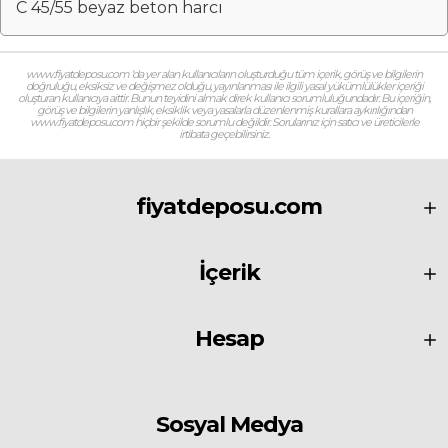
C 45/55 beyaz beton harcı
www.fiyatdeposu.com ‘da yer alan kullanıcıların oluşturduğu tüm içerik, görüş ve bilgilerin
doğruluğu, eksiksiz ve değişmez olduğu, yayınlanması ile ilgili yasal yükümlülükler içeriği
oluşturan kullanıcıya aittir. Bunun teyidini almak direk kullanıcı sorumluluğundadır. Bu içeriğin,
görüş ve bilgilerin yanlışlık, eksiklik veya yasalarla düzenlenmiş kurallara aykırılığından
www.fiyatdeposu.com hiçbir şekilde sorumlu değildir. Sorularınız için satıcı ve üreticilerle
irtibata geçebilirsiniz.
fiyatdeposu.com
İçerik
Hesap
Sosyal Medya