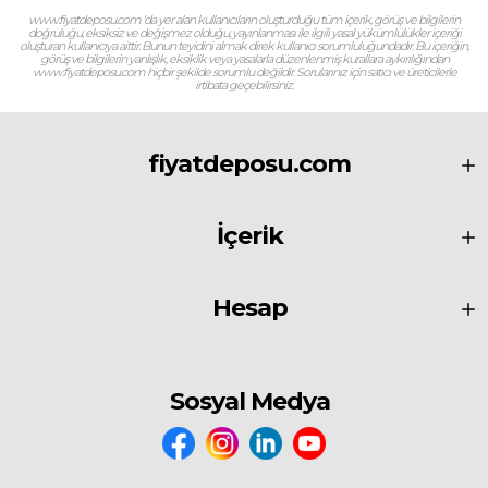
www.fiyatdeposu.com ‘da yer alan kullanıcıların oluşturduğu tüm içerik, görüş ve bilgilerin
doğruluğu, eksiksiz ve değişmez olduğu, yayınlanması ile ilgili yasal yükümlülükler içeriği
oluşturan kullanıcıya aittir. Bunun teyidini almak direk kullanıcı sorumluluğundadır. Bu içeriğin,
görüş ve bilgilerin yanlışlık, eksiklik veya yasalarla düzenlenmiş kurallara aykırılığından
www.fiyatdeposu.com hiçbir şekilde sorumlu değildir. Sorularınız için satıcı ve üreticilerle
irtibata geçebilirsiniz.
fiyatdeposu.com
İçerik
Hesap
Sosyal Medya