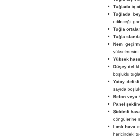
Tuğlada iç ci
Tuğlada bey
edileceği gara
Tuğla ortal
Tuğla standa
Nem geçirme
yükselmesini ö
Yüksek hassa
Düşey delikl
boşluklu tuğla
Yatay delikl
sayıda boşluk
Beton veya h
Panel şeklin
Şiddetli hav
döngülerine m
Ilımlı hava 
haricindeki tu