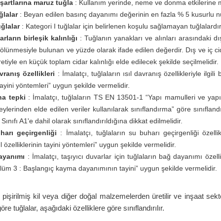
 şartlarına maruz tuğla
: Kullanım yerinde, neme ve donma etkilerine m
ğlalar
: Beyan edilen basınç dayanımı değerinin en fazla % 5 kusurlu num
uğlalar
: Kategori I tuğlalar için belirlenen koşulu sağlamayan tuğlalardır
arların birleşik kalınlığı
: Tuğlanın yanakları ve alınları arasındaki dış 
lünmesiyle bulunan ve yüzde olarak ifade edilen değerdir. Dış ve iç cida
etiyle en küçük toplam cidar kalınlığı elde edilecek şekilde seçilmelidir.
vranış özellikleri
: İmalatçı, tuğlaların ısıl davranış özellikleriyle ilgi
 tayini yöntemleri” uygun şekilde vermelidir.
na tepki
: İmalatçı, tuğlaların TS EN 13501-1 “Yapı mamulleri ve yapı
ylerinden elde edilen veriler kullanılarak sınıflandırma” göre sınıflandı
Sınıfı A1'e dahil olarak sınıflandırıldığına dikkat edilmelidir.
harı geçirgenliği
: İmalatçı, tuğlaların su buharı geçirgenliği özelli
l özelliklerinin tayini yöntemleri” uygun şekilde vermelidir.
ayanımı
: İmalatçı, taşıyıcı duvarlar için tuğlaların bağ dayanımı özell
ölüm 3 : Başlangıç kayma dayanımının tayini” uygun şekilde vermelidir.
le pişirilmiş kil veya diğer doğal malzemelerden üretilir ve inşaat s
e tuğlalar, aşağıdaki özelliklere göre sınıflandırılır.