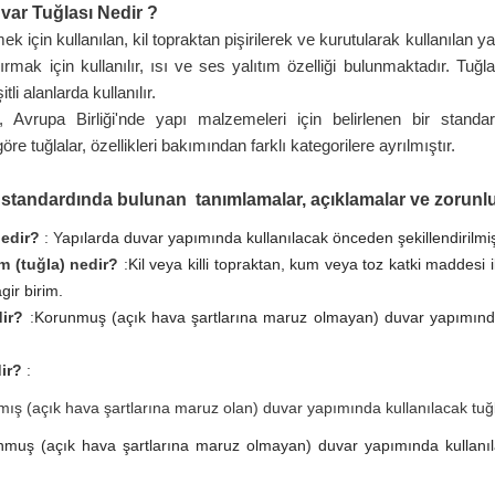
var Tuğlası Nedir ?
ek için kullanılan, kil topraktan pişirilerek ve kurutularak kullanılan
ırmak için kullanılır, ısı ve ses yalıtım özelliği bulunmaktadır. Tuğl
tli alanlarda kullanılır.
, Avrupa Birliği'nde yapı malzemeleri için belirlenen bir standartt
re tuğlalar, özellikleri bakımından farklı kategorilere ayrılmıştır.
tandardında bulunan tanımlamalar, açıklamalar ve zorunluluk
nedir?
: Y
apılarda duvar yapımında kullanılacak önceden şekillendirilmi
im (tuğla) nedir?
:
Kil veya killi topraktan, kum veya toz katki maddesi 
gir birim.
dir?
:
Korunmuş (açık hava şartlarına maruz olmayan) duvar yapımında 
ir?
:
ık hava şartlarına maruz olan) duvar yapımında kullanılacak tuğl
nmuş (açık hava şartlarına maruz olmayan) duvar yapımında kullanıl