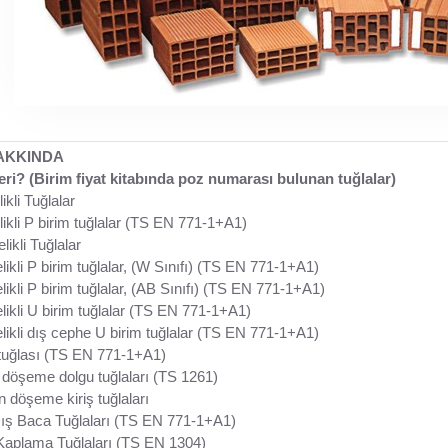
AKKINDA
leri? (Birim fiyat kitabında poz numarası bulunan tuğlalar)
kli Tuğlalar
ikli P birim tuğlalar (TS EN 771-1+A1)
ikli Tuğlalar
ikli P birim tuğlalar, (W Sınıfı) (TS EN 771-1+A1)
ikli P birim tuğlalar, (AB Sınıfı) (TS EN 771-1+A1)
ikli U birim tuğlalar (TS EN 771-1+A1)
ikli dış cephe U birim tuğlalar (TS EN 771-1+A1)
uğlası (TS EN 771-1+A1)
öşeme dolgu tuğlaları (TS 1261)
döşeme kiriş tuğlaları
ış Baca Tuğlaları (TS EN 771-1+A1)
aplama Tuğlaları (TS EN 1304)