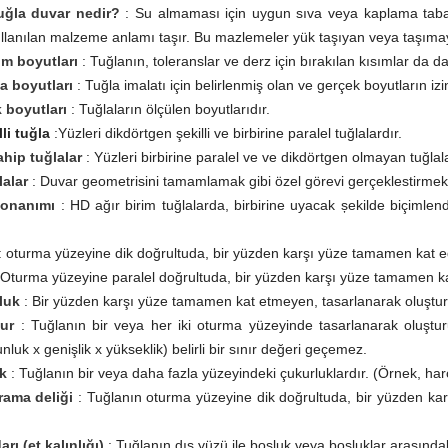
ğla duvar nedir?
: Su almaması için uygun sıva veya kaplama tabak
llanılan malzeme anlamı taşır. Bu mazlemeler yük taşıyan veya taşıma
im boyutları
: Tuğlanın, toleranslar ve derz için bırakılan kısımlar da dah
a boyutları
: Tuğla imalatı için belirlenmiş olan ve gerçek boyutların izi
 boyutları
: Tuğlaların ölçülen boyutlarıdır.
li tuğla
:Yüzleri dikdörtgen şekilli ve birbirine paralel tuğlalardır.
ahip tuğlalar
: Yüzleri birbirine paralel ve ve dikdörtgen olmayan tuğlala
lalar
: Duvar geometrisini tamamlamak gibi özel görevi gerçeklestirmek iç
donanımı
: HD ağır birim tuğlalarda, birbirine uyacak șekilde biçimlendi
: oturma yüzeyine dik doğrultuda, bir yüzden karşı yüze tamamen kat ed
 Oturma yüzeyine paralel doğrultuda, bir yüzden karşı yüze tamamen kat
luk
: Bir yüzden karşı yüze tamamen kat etmeyen, tasarlanarak oluştur
ur
: Tuğlanın bir veya her iki oturma yüzeyinde tasarlanarak oluştur
luk x genişlik x yükseklik) belirli bir sınır değeri geçemez.
k
: Tuğlanın bir veya daha fazla yüzeyindeki çukurluklardır. (Örnek, harç
rama deliği
: Tuğlanın oturma yüzeyine dik doğrultuda, bir yüzden ka
rı (et kalınlığı)
: Tuğlanın dış yüzü ile boşluk veya boşluklar arasın