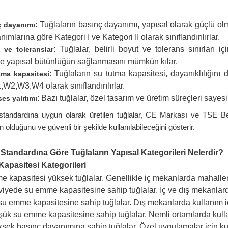
: Tuğlaların basınç dayanımı, yapısal olarak güçlü olm
ç dayanımı
ımlarına göre Kategori I ve Kategori II olarak sınıflandırılırlar.
: Tuğlalar, belirli boyut ve tolerans sınırları i
 ve toleranslar
ve yapısal bütünlüğün sağlanmasını mümkün kılar.
: Tuğlaların su tutma kapasitesi, dayanıklılığın
tma kapasitesi
W2,W3,W4 olarak sınıflandırılırlar.
: Bazı tuğlalar, özel tasarım ve üretim süreçleri sayesi
ses yalıtımı
ndardına uygun olarak üretilen tuğlalar, CE Markası ve TSE Belgesi
 olduğunu ve güvenli bir şekilde kullanılabileceğini gösterir.
tandardına Göre Tuğlaların Yapısal Kategorileri Nelerdir?
apasitesi Kategorileri
kapasitesi yüksek tuğlalar. Genellikle iç mekanlarda mahalleri 
iyede su emme kapasitesine sahip tuğlalar. İç ve dış mekanlarda
u emme kapasitesine sahip tuğlalar. Dış mekanlarda kullanım i
ük su emme kapasitesine sahip tuğlalar. Nemli ortamlarda kullan
ek basınç dayanımına sahip tuğlalar. Özel uygulamalar için kull