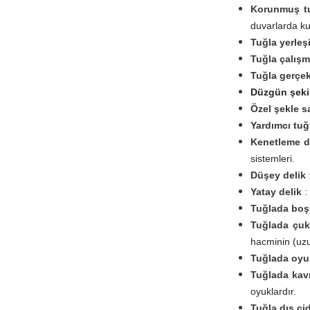
Korunmuş tu
duvarlarda ku
Tuğla yerleş
Tuğla çalışm
Tuğla gerçek
Düzgün şekil
Özel şekle s
Yardımcı tuğ
Kenetleme 
sistemleri.
Düşey delik
Yatay delik
:
Tuğlada boş
Tuğlada çuk
hacminin (uzun
Tuğlada oyu
Tuğlada kav
oyuklardır.
Tuğla dış cida