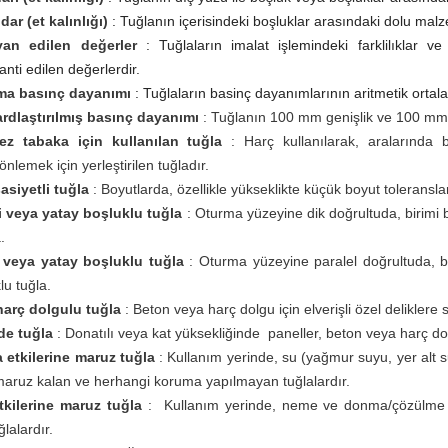
dar (et kalınlığı)
: Tuğlanın içerisindeki boşluklar arasındaki dolu ma
an edilen değerler
: Tuğlaların imalat işlemindeki farklilıklar 
nti edilen değerlerdir.
ama basınç dayanımı
: Tuğlaların basinç dayanımlarının aritmetik ortal
rdlaştırılmış basınç dayanımı
: Tuğlanın 100 mm genişlik ve 100 mm 
z tabaka için kullanılan tuğla
: Harç kullanılarak, aralarında b
nlemek için yerleştirilen tuğladır.
siyetli tuğla
: Boyutlarda, özellikle yükseklikte küçük boyut toleransları
i veya yatay boşluklu tuğla
: Oturma yüzeyine dik doğrultuda, birimi
.
i veya yatay boşluklu tuğla
: Oturma yüzeyine paralel doğrultuda, 
lu tuğla.
arç dolgulu tuğla
: Beton veya harç dolgu için elverişli özel deliklere 
de tuğla
: Donatılı veya kat yüksekliğinde paneller, beton veya harç do
a etkilerine maruz tuğla
: Kullanım yerinde, su (yağmur suyu, yer alt 
aruz kalan ve herhangi koruma yapılmayan tuğlalardır.
etkilerine maruz tuğla
: Kullanım yerinde, neme ve donma/çözülme dö
ğlalardır.