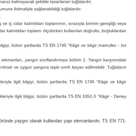
aruz kalmayacak şekilde tasarlanan tuğlalardır.
une ihtimaliyle sağlanabildiği tuğlalardır.
.
ve iç cidar kalınlıkları toplamının, sırasıyla birimin genişliği veya
r kalınlıkları toplamı ölçülürken kullanılan doğrultu, boşluklardan
li bilgiyi, bütün şartlarda TS EN 1745 “Kâgir ve kâgir mamuller - Isıl
 elemanları, yangın sınıflandırması bölüm 1: Yangın karşısındaki
rılmalı ve uygun yangına tepki sınıfı beyan edilmelidir. Tuğlaların
kleriyle ilgili bilgiyi, bütün şartlarda TS EN 1745 “Kâgir ve kâgir
ikleriyle ilgili bilgiyi, bütün şartlarda TS EN 1052-3 “Kâgir - Deney
ektöründe yaygın olarak kullanılan yapı elemanlarıdır. TS EN 771-