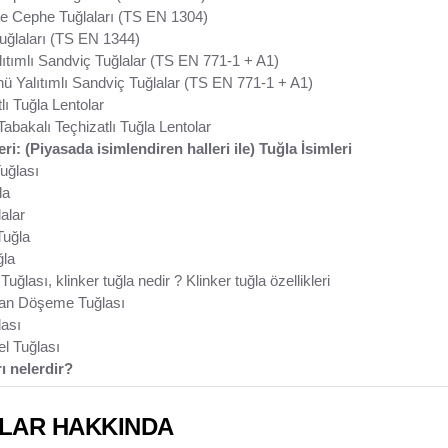
e Cephe Tuğlaları (TS EN 1304)
ğlaları (TS EN 1344)
tımlı Sandviç Tuğlalar (TS EN 771-1 + A1)
Yalıtımlı Sandviç Tuğlalar (TS EN 771-1 + A1)
lı Tuğla Lentolar
Tabakalı Teçhizatlı Tuğla Lentolar
eri: (Piyasada isimlendiren halleri ile) Tuğla İsimleri
uğlası
la
alar
Tuğla
ğla
Tuğlası, klinker tuğla nedir ? Klinker tuğla özellikleri
an Döşeme Tuğlası
ası
l Tuğlası
ı nelerdir?
LAR HAKKINDA