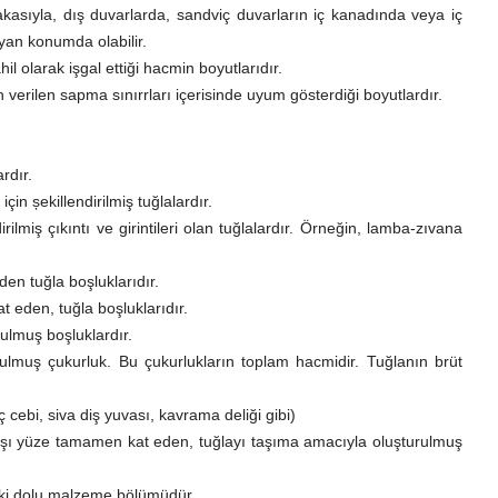
asıyla, dış duvarlarda, sandviç duvarların iç kanadında veya iç
yan konumda olabilir.
il olarak işgal ettiği hacmin boyutlarıdır.
n verilen sapma sınırrları içerisinde uyum gösterdiği boyutlardır.
rdır.
in șekillendirilmiş tuğlalardır.
rilmiş çıkıntı ve girintileri olan tuğlalardır. Örneğin, lamba-zıvana
en tuğla boşluklarıdır.
 eden, tuğla boşluklarıdır.
ulmuş boşluklardır.
ulmuş çukurluk. Bu çukurlukların toplam hacmidir. Tuğlanın brüt
 cebi, siva diş yuvası, kavrama deliği gibi)
rşı yüze tamamen kat eden, tuğlayı taşıma amacıyla oluşturulmuş
daki dolu malzeme bölümüdür.