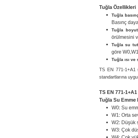
Tuğla Özellikleri
Tuğla basın
Basınç dayan
Tuğla boyut
örülmesini 
Tuğla su tu
göre W0,W1,
Tuğla ısı ve 
TS EN 771-1+A1 sta
standartlarına uygun
TS EN 771-1+A1 S
Tuğla Su Emme K
W0: Su emme 
W1: Orta sev
W2: Düşük s
W3: Çok düş
W4: Çok yüks