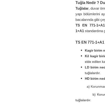
Tuğla Nedir ? Du
Tuğlalar
, duvar örm
yapı bölümlerini ay
bacalarında gibi çeşi
TS EN 771-1+A1
1+A1
standardına gö
TS EN 771-1+A1 s
Kagir birim 
Kil kagir bir
elde edilen ka
LD birim ne
tuğlalardır.
HD birim ned
a) Korunmamış (aç
b) Koru
tuğlalardır.