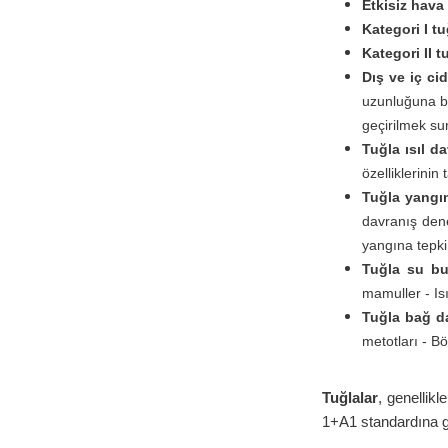
Etkisiz hava
Kategori I tu
Kategori II t
Dış ve iç cid
uzunluğuna bö
geçirilmek sur
Tuğla ısıl da
özelliklerinin
Tuğla yangı
davranış dene
yangına tepki 
Tuğla su bu
mamuller - Isı
Tuğla bağ d
metotları - B
Tuğlalar
, genellik
1+A1 standardına gör