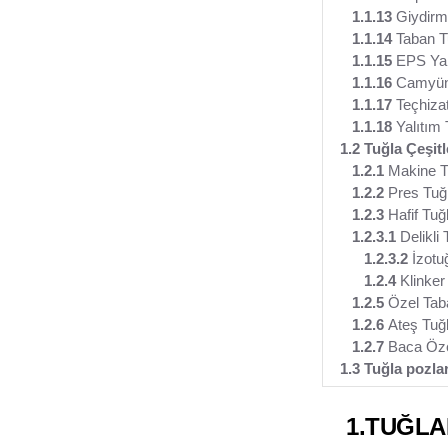
1.1.13
Giydirm
1.1.14
Taban Tu
1.1.15
EPS Yalı
1.1.16
Camyünü 
1.1.17
Teçhizat
1.1.18
Yalıtım 
1.2 Tuğla Çeşitl
1.2.1
Makine T
1.2.2
Pres Tuğ
1.2.3
Hafif Tuğl
1.2.3.1
Delikli 
1.2.3.2
İzotu
1.2.4
Klinker 
1.2.5
Özel Tab
1.2.6
Ateş Tuğl
1.2.7
Baca Öze
1.3 Tuğla pozlar
1.TUĞLA