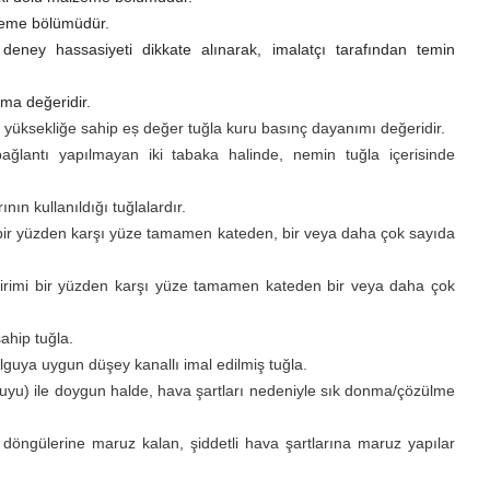
lzeme bölümüdür.
ve deney hassasiyeti dikkate alınarak, imalatçı tarafından temin
ama değeridir.
yüksekliğe sahip eș değer tuğla kuru basınç dayanımı değeridir.
ağlantı yapılmayan iki tabaka halinde, nemin tuğla içerisinde
nın kullanıldığı tuğlalardır.
 bir yüzden karşı yüze tamamen kateden, bir veya daha çok sayıda
birimi bir yüzden karşı yüze tamamen kateden bir veya daha çok
sahip tuğla.
lguya uygun düşey kanallı imal edilmiş tuğla.
suyu) ile doygun halde, hava şartları nedeniyle sık donma/çözülme
ngülerine maruz kalan, şiddetli hava şartlarına maruz yapılar