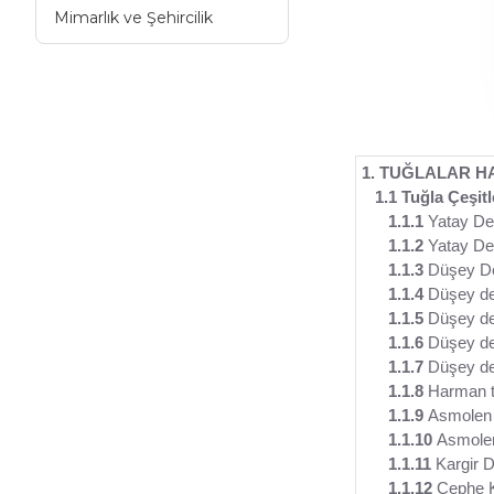
Mimarlık ve Şehircilik
1. TUĞLALAR H
1.1 Tuğla Çeşit
1.1.1
Yatay Deli
1.1.2
Yatay Del
1.1.3
Düşey Del
1.1.4
Düşey del
1.1.5
Düşey del
1.1.6
Düşey del
1.1.7
Düşey del
1.1.8
Harman t
1.1.9
Asmolen d
1.1.10
Asmolen 
1.1.11
Kargir D
1.1.12
Cephe K