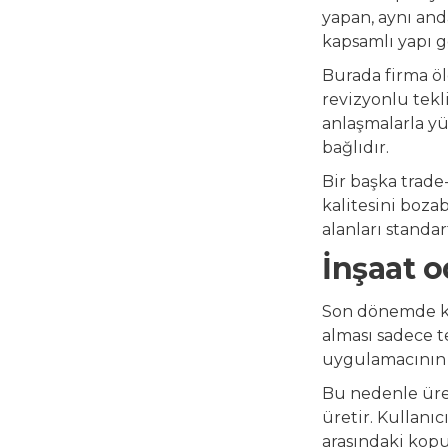
yapan, aynı and
kapsamlı yapı g
Burada firma öl
revizyonlu tekl
anlaşmalarla yü
bağlıdır.
Bir başka trade
kalitesini bozab
alanları standar
İnşaat o
Son dönemde kla
alması sadece t
uygulamacının bu
Bu nedenle üret
üretir. Kullanı
arasındaki kopu