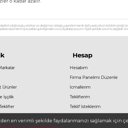
ler o kadar azalır.
gilerin doğruluğu, eksiksiz ve değişmez olduğu, yayınlanması ile ilgili yasal yükümlülükler içeriği olu
 yasalarla düzenlenmiş kurallara aykırılığından www.fiyatdeposu.com hiçbir şekilde sorumlu değildir. Soruların
ik
Hesap
Markalar
Hesabım
Firma Panelimi Düzenle
t Ürünler
İcmallerim
 İşçilik
Tekliflerim
eklifler
Teklif İsteklerim
zden en verimli şekilde faydalanmanızı sağlamak için çer
Ayrıntılı bilgi için tıklayın...