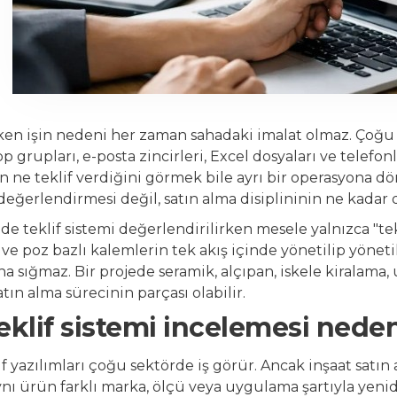
ken işin nedeni her zaman sahadaki imalat olmaz. Çoğu
 grupları, e-posta zincirleri, Excel dosyaları ve telefonl
n ne teklif verdiğini görmek bile ayrı bir operasyona dö
eğerlendirmesi değil, satın alma disiplininin ne kadar di
e teklif sistemi değerlendirilirken mesele yalnızca "tekl
ma ve poz bazlı kalemlerin tek akış içinde yönetilip yöne
na sığmaz. Bir projede seramik, alçıpan, iskele kiralama,
atın alma sürecinin parçası olabilir.
eklif sistemi incelemesi neden
f yazılımları çoğu sektörde iş görür. Ancak inşaat satın 
aynı ürün farklı marka, ölçü veya uygulama şartıyla yen