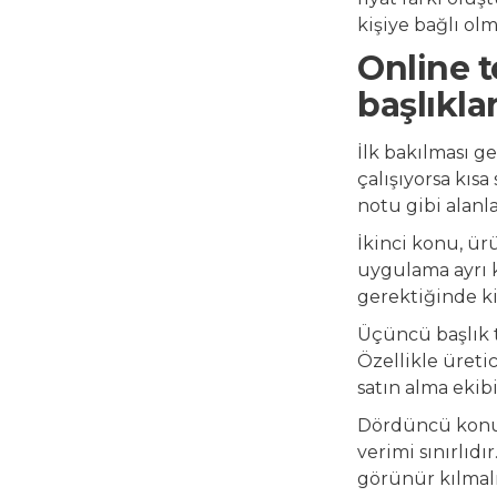
kişiye bağlı olm
Online t
başlıkla
İlk bakılması g
çalışıyorsa kıs
notu gibi alanla
İkinci konu, ür
uygulama ayrı 
gerektiğinde ki
Üçüncü başlık te
Özellikle üreti
satın alma ekib
Dördüncü konu k
verimi sınırlıdı
görünür kılmalı