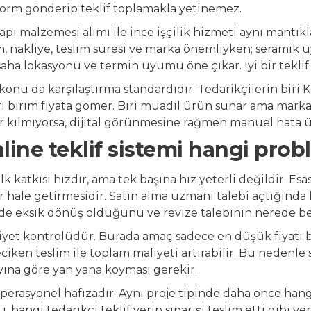
form gönderip teklif toplamakla yetinemez.
pı malzemesi alımı ile ince işçilik hizmeti aynı mantı
, nakliye, teslim süresi ve marka önemliyken; seramik uy
aha lokasyonu ve termin uyumu öne çıkar. İyi bir teklif s
 konu da karşılaştırma standardıdır. Tedarikçilerin biri KD
eri birim fiyata gömer. Biri muadil ürün sunar ama mar
ür kılmıyorsa, dijital görünmesine rağmen manuel hata
online teklif sistemi hangi pro
 ilk katkısı hızdır, ama tek başına hız yeterli değildir. Es
lir hale getirmesidir. Satın alma uzmanı talebi açtığında 
de eksik dönüş olduğunu ve revize talebinin nerede bek
liyet kontrolüdür. Burada amaç sadece en düşük fiyatı b
iken teslim ile toplam maliyeti artırabilir. Bu nedenle s
ına göre yan yana koyması gerekir.
erasyonel hafızadır. Aynı proje tipinde daha önce hang
tu, hangi tedarikçi teklif verip siparişi teslim etti gibi ve