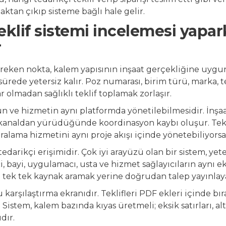
aktan çıkıp sisteme bağlı hale gelir.
eklif sistemi incelemesi yapa
r
ereken nokta, kalem yapısının inşaat gerçekliğine uygu
a sürede yetersiz kalır. Poz numarası, birim türü, marka,
r olmadan sağlıklı teklif toplamak zorlaşır.
ün ve hizmetin aynı platformda yönetilebilmesidir. İnşaa
kanaldan yürüdüğünde koordinasyon kaybı oluşur. Tekl
ralama hizmetini aynı proje akışı içinde yönetebiliyors
darikçi erişimidir. Çok iyi arayüzü olan bir sistem, yete
ci, bayi, uygulamacı, usta ve hizmet sağlayıcıların aynı
i tek tek kaynak aramak yerine doğrudan talep yayınlaya
arşılaştırma ekranıdır. Teklifleri PDF ekleri içinde bır
r. Sistem, kalem bazında kıyas üretmeli; eksik satırları, a
dır.