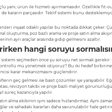
ü yanı, ürün ile hizmeti ayırmamasıdır. Özellikle fit-ou
de kararın parçasıdır. Teklif sistemi bunu desteklemiy
nzeri inşaat odaklı yapılar bu noktada dikkat çeker. Ç
al oluşturma, poz bazlı arama ve proje satın alma akışı
erinin ayrı araçlar arasında gidip gelmesini azaltır.
rirken hangi soruyu sormalısı
if sistemi seçmeden önce şu soruyu net sormak gerekir: B
ontrollü mü yönetmek istiyoruz? Bu iki hedef birbirine y
 ikincisi karar mekanizmasını güçlendirir.
flerin geç gelmesi ise basit çözümler işe yarayabilir. E
tası, revizyon takibi ve proje bazlı maliyet görünürlüğü 
l süreç kazancıyla yapılır.
atın alma ekibinin işini sadece hızlandırmaz. Aynı zama
ğlar ve sahadaki kararları daha savunulabilir hale getirir