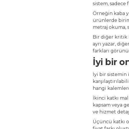
sistem, sadece 
Örneğin kaba ya
ürünlerde birim
metraj okuma, s
Bir diğer kritik
ayrı yazar, diğ
farkları görün
İyi bir 
İyi bir sistemin
karşılaştırılabi
hangi kalemler
İkinci katkı ma
kapsam veya gec
ve hizmet detay
Üçüncü katkı op
fiyat farkı oluş