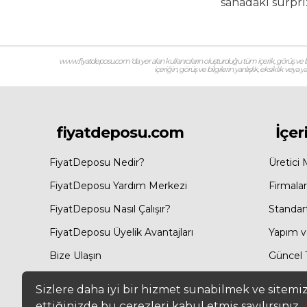
sahadaki sürpriz
www.fiyatdeposu.com ‘da yer alan kullanıcıların oluşturduğu tüm içerik, görüş ve bil
içeriğin, görüş ve bilgilerin yanlışlık, eksiklik veya
fiyatdeposu.com
İçer
FiyatDeposu Nedir?
Üretici 
FiyatDeposu Yardım Merkezi
Firmalar
FiyatDeposu Nasıl Çalışır?
Standar
FiyatDeposu Üyelik Avantajları
Yapım ve
Bize Ulaşın
Güncel T
Site Haritası
Sizlere daha iyi bir hizmet sunabilmek ve sitemi
ettiğinizde bu çerezleri kabul etmiş sayılırsınız.