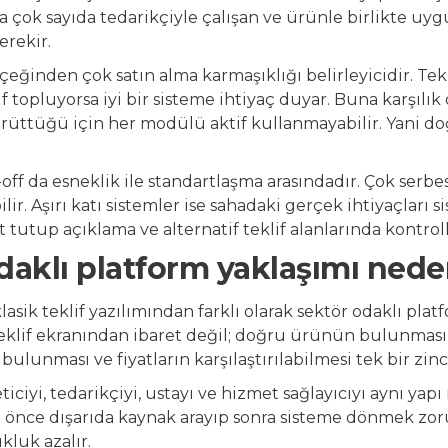
a çok sayıda tedarikçiyle çalışan ve ürünle birlikte u
erekir.
çeğinden çok satın alma karmaşıklığı belirleyicidir. Tek
if topluyorsa iyi bir sisteme ihtiyaç duyar. Buna karşıl
rüttüğü için her modülü aktif kullanmayabilir. Yani doğ
-off da esneklik ile standartlaşma arasındadır. Çok serbe
ilir. Aşırı katı sistemler ise sahadaki gerçek ihtiyaçlar
t tutup açıklama ve alternatif teklif alanlarında kontro
daklı platform yaklaşımı nede
sik teklif yazılımından farklı olarak sektör odaklı platf
eklif ekranından ibaret değil; doğru ürünün bulunması
lunması ve fiyatların karşılaştırılabilmesi tek bir zinci
iciyi, tedarikçiyi, ustayı ve hizmet sağlayıcıyı aynı yap
cı önce dışarıda kaynak arayıp sonra sisteme dönmek zor
kluk azalır.