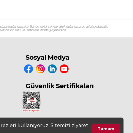
şturan kullanıcıya aittir. Bunun teyidini almak direk kullanıcı sorumluluğundadır. Bu
ız için satıcı ve üreticilerle irtibata geçebilirsiniz.
Sosyal Medya
Güvenlik Sertifikaları
ezleri kullanıyoruz. Sitemizi ziyaret
Tamam