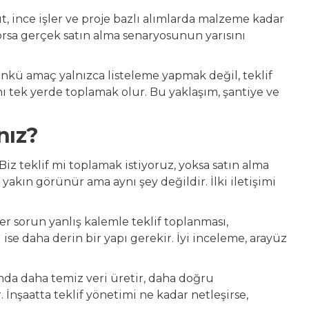
t, ince işler ve proje bazlı alımlarda malzeme kadar
orsa gerçek satın alma senaryosunun yarısını
ünkü amaç yalnızca listeleme yapmak değil, teklif
nı tek yerde toplamak olur. Bu yaklaşım, şantiye ve
nız?
iz teklif mi toplamak istiyoruz, yoksa satın alma
akın görünür ama aynı şey değildir. İlki iletişimi
ğer sorun yanlış kalemle teklif toplanması,
ise daha derin bir yapı gerekir. İyi inceleme, arayüz
nda daha temiz veri üretir, daha doğru
. İnşaatta teklif yönetimi ne kadar netleşirse,