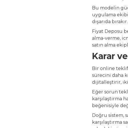
Bu modelin güçl
uygulama ekibi 
dışarıda bırakır.
Fiyat Deposu be
alma-verme, icm
satın alma ekipl
Karar ve
Bir online tekl
sürecini daha k
dijitalleştirir,
Eğer sorun tekli
karşılaştırma ha
beğenisiyle deği
Doğru sistem, s
karşılaştırma sa