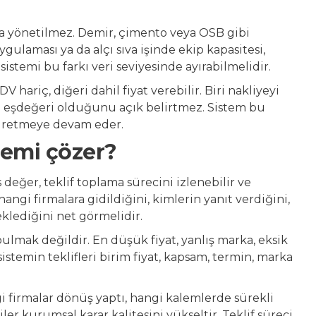
kla yönetilmez. Demir, çimento veya OSB gibi
gulaması ya da alçı sıva işinde ekip kapasitesi,
istemi bu farkı veri seviyesinde ayırabilmelidir.
V hariç, diğeri dahil fiyat verebilir. Biri nakliyeyi
ka eşdeğeri olduğunu açık belirtmez. Sistem bu
 üretmeye devam eder.
blemi çözer?
as değer, teklif toplama sürecini izlenebilir ve
hangi firmalara gidildiğini, kimlerin yanıt verdiğini,
lediğini net görmelidir.
ulmak değildir. En düşük fiyat, yanlış marka, eksik
istemin teklifleri birim fiyat, kapsam, termin, marka
i firmalar dönüş yaptı, hangi kalemlerde sürekli
riler kurumsal karar kalitesini yükseltir. Teklif süreci