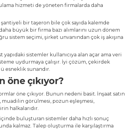
ygulama hizmeti de yöneten firmalarda daha
 şantiyeli bir taşeron bile çok sayıda kalemde
ık daha büyük bir firma bazı alımlarını uzun dönem
ru sistem seçimi, şirket unvanından çok iş akışına
st yapıdaki sistemler kullanıcıya alan açar ama veri
ı sisteme uydurmaya çalışır. İyi çözüm, çekirdek
llü esneklik sunandır.
n öne çıkıyor?
ormlar öne çıkıyor. Bunun nedeni basit. İnşaat satın
, muadilin görülmesi, pozun eşleşmesi,
rin halkalarıdır.
ı içinde buluşturan sistemler daha hızlı sonuç
unda kalmaz. Talep oluşturma ile karşılaştırma