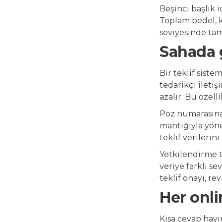
Beşinci başlık i
Toplam bedel, k
seviyesinde tam
Sahada g
Bir teklif sist
tedarikçi ileti
azalır. Bu özell
Poz numarasına 
mantığıyla yönet
teklif verilerin
Yetkilendirme t
veriye farklı se
teklif onayı, re
Her onli
Kısa cevap hayır