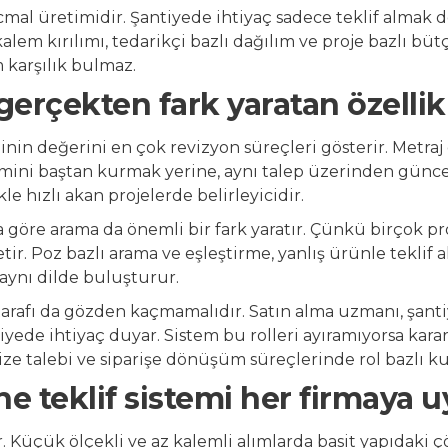
cmal üretimidir. Şantiyede ihtiyaç sadece teklif almak deği
alem kırılımı, tedarikçi bazlı dağılım ve proje bazlı b
 karşılık bulmaz.
erçekten fark yaratan özellik
eminin değerini en çok revizyon süreçleri gösterir. Metra
şimini baştan kurmak yerine, aynı talep üzerinden günc
ikle hızlı akan projelerde belirleyicidir.
göre arama da önemli bir fark yaratır. Çünkü birçok pro
ir. Poz bazlı arama ve eşleştirme, yanlış ürünle teklif al
i aynı dilde buluşturur.
arafı da gözden kaçmamalıdır. Satın alma uzmanı, şantiy
viyede ihtiyaç duyar. Sistem bu rolleri ayıramıyorsa karar 
vize talebi ve siparişe dönüşüm süreçlerinde rol bazlı kul
ne teklif sistemi her firmaya
. Küçük ölçekli ve az kalemli alımlarda basit yapıdaki çö