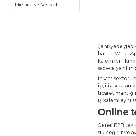
Mimarlık ve Şehircilik
Şantiyede geci
başlar. WhatsApp
kalem için kimi
sadece yazılım d
İnşaat sektöründ
işçilik, kirala
ticaret mantığı
iş kalemi aynı s
Online t
Genel B2B tekli
sık değişir ve 