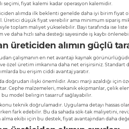
lı seçimi, fiyat kalemi kadar operasyon kalemidir.
ciden alımda ilk beklenti genelde daha iyi birim fiyat
. Üretici düşük fiyat verebilir ama minimum sipariş mikt
yle toplam maliyet yükselebilir. Bayi tarafında ise liste
m ve daha hızlı saha desteği sayesinde iş kaybı önlenebil
 üreticiden alımın güçlü tara
rudan çalışmanın en net avantajı kaynak görünürlüğüdür
e özel üretim imkanına daha net erişirsiniz. Standart dışı
ımlarda bu erişim ciddi avantaj yaratır.
da doğrudan ilişki önemlidir. Aracı marjı azaldığı için ö
rtar. Cephe malzemeleri, mekanik ekipmanlar, çelik elem
 bu model belirgin tasarruf sağlayabilir.
k konu teknik doğrulamadır. Uygulama detayı hassas olan
rken fark edebilir. Bu da sahada sök-tak maliyetini, rev
 alma ekibi için bu destek, fiyat avantajından daha değer