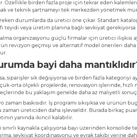
r. Özellikle birden fazla proje için tekrar eden kalemler
mak ve teknik şartnameyi tek merkezden yönetmek m
eken durumlarda da üretici öne çıkar. Standart katalog 
fı teyidi veya üretim planına bağlı sevkiyat gerekiyorsa
lma organizasyonu güçlü firmalar için üretici ilişkisi ayr
ün revizyon geçmişi ve alternatif model önerileri daha
ur.
urumda bayi daha mantıklıdır
ysa, siparişler sık değişiyorsa ve birden fazla kategoriy
üçük-orta ölçekli projelerde, renovasyon işlerinde, hızl
çlerinde bu yaklaşım genelde daha az maliyetli sonuç 
yo zaman baskısıdır. İş programı sıkışıksa ve ürünün bu
 zaman üreticiden daha işlevseldir. Burada birkaç puanl
inin yanında ikincil kalabilir.
 sınırlı kaynakla çalışıyorsa bayi üzerinden konsolide t
tırma, sevkiyat koordinasyonu ve evrak takibi yerine dah