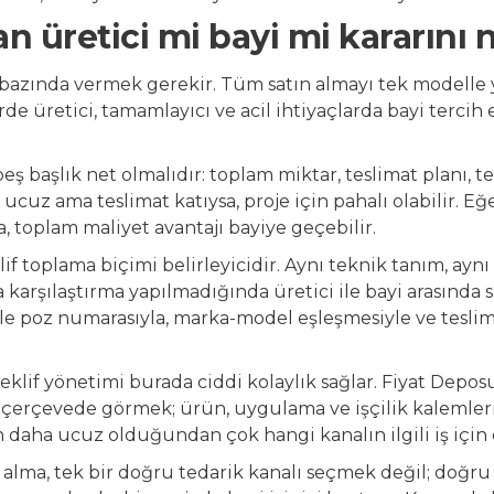
 üretici mi bayi mi kararını n
bazında vermek gerekir. Tüm satın almayı tek modelle 
rde üretici, tamamlayıcı ve acil ihtiyaçlarda bayi tercih
beş başlık net olmalıdır: toplam miktar, teslimat planı, 
 ucuz ama teslimat katıysa, proje için pahalı olabilir. E
a, toplam maliyet avantajı bayiye geçebilir.
f toplama biçimi belirleyicidir. Aynı teknik tanım, aynı
 karşılaştırma yapılmadığında üretici ile bayi arasında s
kle poz numarasıyla, marka-model eşleşmesiyle ve teslim
eklif yönetimi burada ciddi kolaylık sağlar. Fiyat Deposu
nı çerçevede görmek; ürün, uygulama ve işçilik kalemlerin
in daha ucuz olduğundan çok hangi kanalın ilgili iş iç
n alma, tek bir doğru tedarik kanalı seçmek değil; doğr