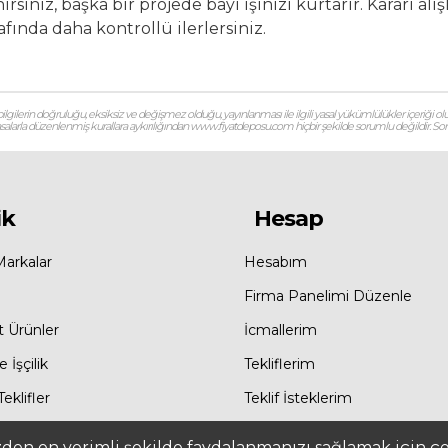
ırsınız, başka bir projede bayi işinizi kurtarır. Kararı a
fında daha kontrollü ilerlersiniz.
gilerin doğruluğu, eksiksiz ve değişmez olduğu, yayınlanması ile ilgili yasal yükümlülükler içeriği olu
 yasalarla düzenlenmiş kurallara aykırılığından www.fiyatdeposu.com hiçbir şekilde sorumlu değildir. Soruların
ik
Hesap
Markalar
Hesabım
Firma Panelimi Düzenle
t Ürünler
İcmallerim
 İşçilik
Tekliflerim
eklifler
Teklif İsteklerim
zden en verimli şekilde faydalanmanızı sağlamak için çer