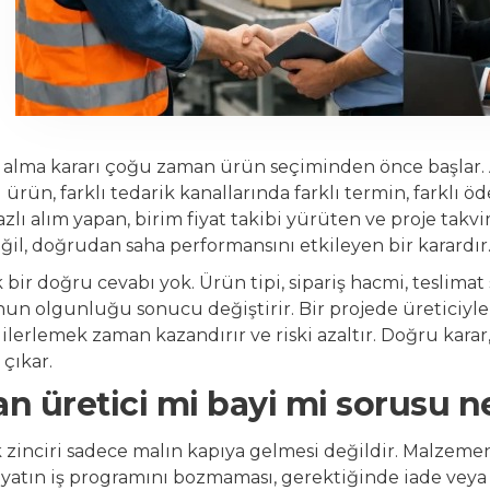
 alma kararı çoğu zaman ürün seçiminden önce başlar. 
rün, farklı tedarik kanallarında farklı termin, farklı ö
azlı alım yapan, birim fiyat takibi yürüten ve proje tak
eğil, doğrudan saha performansını etkileyen bir karardır
ir doğru cevabı yok. Ürün tipi, sipariş hacmi, teslimat s
n olgunluğu sonucu değiştirir. Bir projede üreticiyle
ilerlemek zaman kazandırır ve riski azaltır. Doğru karar
çıkar.
 üretici mi bayi mi sorusu n
k zinciri sadece malın kapıya gelmesi değildir. Malzem
iyatın iş programını bozmaması, gerektiğinde iade veya