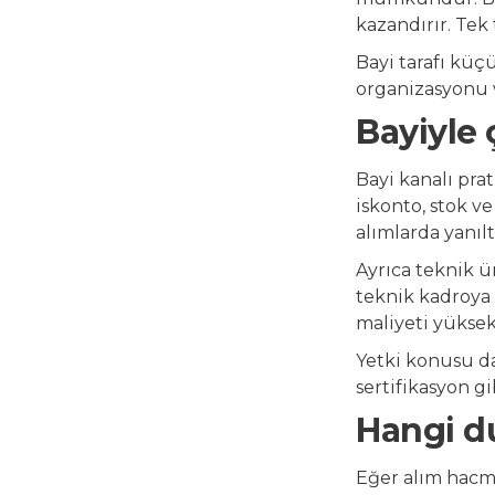
kazandırır. Tek
Bayi tarafı küç
organizasyonu ve
Bayiyle 
Bayi kanalı prat
iskonto, stok v
alımlarda yanılt
Ayrıca teknik ür
teknik kadroya 
maliyeti yüksek
Yetki konusu da 
sertifikasyon g
Hangi d
Eğer alım hacmi