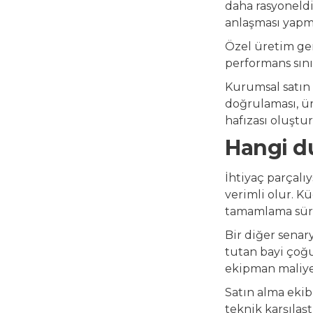
daha rasyoneldi
anlaşması yap
Özel üretim ger
performans sını
Kurumsal satın a
doğrulaması, ür
hafızası oluştur
Hangi d
İhtiyaç parçalı
verimli olur. K
tamamlama süre
Bir diğer senar
tutan bayi çoğu
ekipman maliyet
Satın alma ekibi
teknik karşılaş