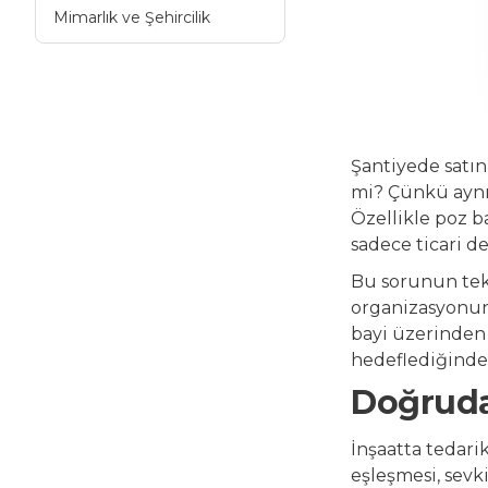
Mimarlık ve Şehircilik
Şantiyede satın
mi? Çünkü aynı ü
Özellikle poz b
sadece ticari d
Bu sorunun tek b
organizasyonunu
bayi üzerinden 
hedeflediğinde 
Doğrudan
İnşaatta tedari
eşleşmesi, sevk