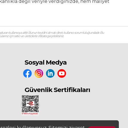
lışkanlıkla değil veriyle verdiğinizde, hem maliyet
şturan kullanıcıya aittir. Bunun teyidini almak direk kullanıcı sorumluluğundadır. Bu
ız için satıcı ve üreticilerle irtibata geçebilirsiniz.
Sosyal Medya
Güvenlik Sertifikaları
ezleri kullanıyoruz. Sitemizi ziyaret