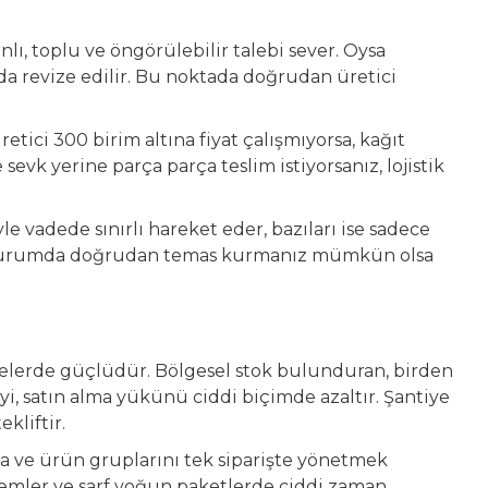
ı, toplu ve öngörülebilir talebi sever. Oysa
nda revize edilir. Bu noktada doğrudan üretici
etici 300 birim altına fiyat çalışmıyorsa, kağıt
evk yerine parça parça teslim istiyorsanız, lojistik
yle vadede sınırlı hareket eder, bazıları ise sadece
Bu durumda doğrudan temas kurmanız mümkün olsa
ojelerde güçlüdür. Bölgesel stok bulunduran, birden
yi, satın alma yükünü ciddi biçimde azaltır. Şantiye
kliftir.
rka ve ürün gruplarını tek siparişte yönetmek
lemler ve sarf yoğun paketlerde ciddi zaman