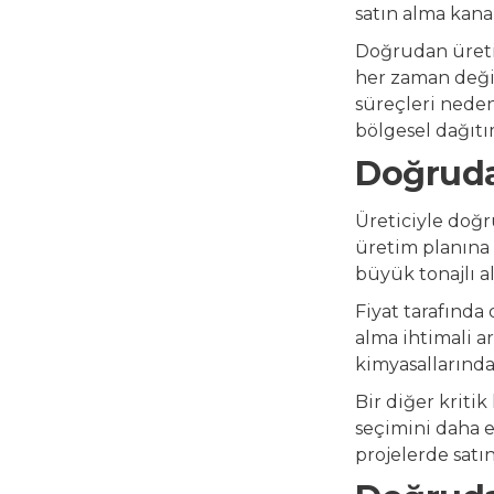
satın alma kana
Doğrudan üreti
her zaman değil
süreçleri nedeni
bölgesel dağıtı
Doğrudan
Üreticiyle doğ
üretim planına v
büyük tonajlı al
Fiyat tarafında 
alma ihtimali a
kimyasallarında
Bir diğer kriti
seçimini daha e
projelerde satın