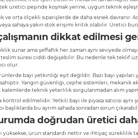
 tek üretici peşinde koşmak yerine, uygun teknik eşleşm
ük ve orta ölçekli siparişlerde de daha esnek davranır. A
ya sahaya yakın stok erişimi kritik olabilir. Üretici bura
çalışmanın dikkat edilmesi ge
iklik sunar ama şeffaflık her zaman aynı seviyede olmayabi
e teslim süresi ciddi değişebilir. Bu nedenle tek teklif 
ıcı olur.
ünlerde bayi yetkinliği eşit değildir. Bazı bayi yapıları ya
sahiptir. Yangın güvenliği, cephe sistemleri, mekanik 
 kalemlerde teknik yeterlilik sorgulanmadan alım yapma
kontrol edilmelidir. Yetkili bayi ile piyasa satıcısı aynı ş
ibi başlıklarda bu ayrım sahada sonradan sorun çıkarabili
urumda doğrudan üretici dah
 yüksekse, ürün standardı nettir ve ihtiyaç süreklilik