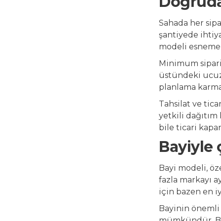
Doğrudan
Sahada her sipa
şantiyede ihtiy
modeli esnemekt
Minimum sipariş 
üstündeki ucuz 
planlama karmaş
Tahsilat ve tica
yetkili dağıtı
bile ticari kap
Bayiyle 
Bayi modeli, öz
fazla markayı a
için bazen en iy
Bayinin önemli 
mümkündür. Bu, 