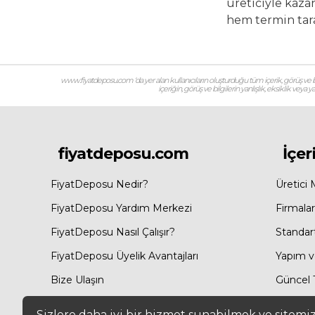
üreticiyle kazan
hem termin tara
www.fiyatdeposu.com ‘da yer alan kullanıcıların oluşturduğu tüm içerik, görüş ve bil
içeriğin, görüş ve bilgilerin yanlışlık, eksiklik veya
fiyatdeposu.com
İçer
FiyatDeposu Nedir?
Üretici 
FiyatDeposu Yardım Merkezi
Firmalar
FiyatDeposu Nasıl Çalışır?
Standar
FiyatDeposu Üyelik Avantajları
Yapım ve
Bize Ulaşın
Güncel T
Site Haritası
Sizlere daha iyi bir hizmet sunabilmek ve sitemi