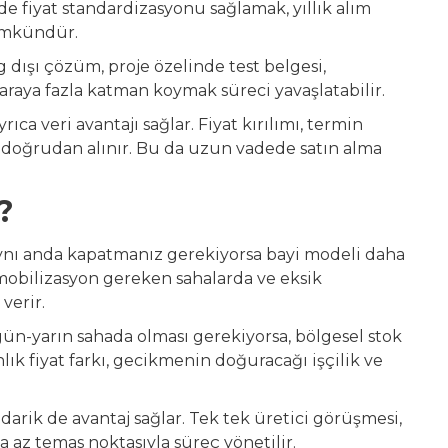
de fiyat standardizasyonu sağlamak, yıllık alım
ümkündür.
dışı çözüm, proje özelinde test belgesi,
 araya fazla katman koymak süreci yavaşlatabilir.
ıca veri avantajı sağlar. Fiyat kırılımı, termin
 doğrudan alınır. Bu da uzun vadede satın alma
?
i aynı anda kapatmanız gerekiyorsa bayi modeli daha
ı mobilizasyon gereken sahalarda ve eksik
verir.
gün-yarın sahada olması gerekiyorsa, bölgesel stok
ık fiyat farkı, gecikmenin doğuracağı işçilik ve
edarik de avantaj sağlar. Tek tek üretici görüşmesi,
a az temas noktasıyla süreç yönetilir.