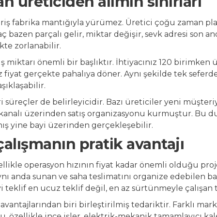
 üreticiden alımın sınırları
riş fabrika mantığıyla yürümez. Üretici çoğu zaman planl
aç bazen parçalı gelir, miktar değişir, sevk adresi son a
e zorlanabilir.
miktarı önemli bir başlıktır. İhtiyacınız 120 birimken ür
fiyat gerçekte pahalıya döner. Aynı şekilde tek seferde s
ıklaşabilir.
ri süreçler de belirleyicidir. Bazı üreticiler yeni müşteri
m kanalı üzerinden satış organizasyonu kurmuştur. 
anış yine bayi üzerinden gerçekleşebilir.
çalışmanın pratik avantajı
ellikle operasyon hızının fiyat kadar önemli olduğu pr
ynı anda sunan ve saha teslimatını organize edebilen ba
i teklif en ucuz teklif değil, en az sürtünmeyle çalışan te
avantajlarından biri birleştirilmiş tedariktir. Farklı ma
özellikle ince işler, elektrik-mekanik tamamlayıcı ka