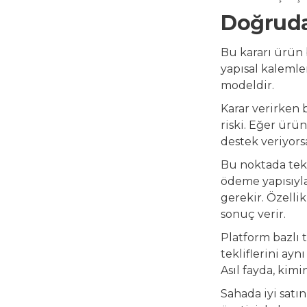
Doğrudan
Bu kararı ürün 
yapısal kalemle
modeldir.
Karar verirken 
riski. Eğer ürün
destek veriyors
Bu noktada tekli
ödeme yapısıyla
gerekir. Özelli
sonuç verir.
Platform bazlı t
tekliflerini ay
Asıl fayda, kim
Sahada iyi satı