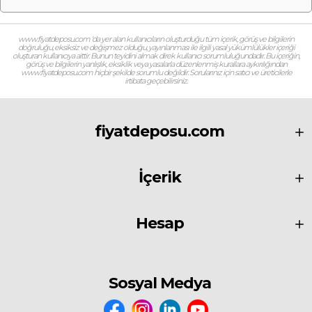
www.fiyatdeposu.com ‘da yer alan kullanıcıların oluşturduğu tüm içerik, görüş ve bilgilerin
doğruluğu, eksiksiz ve değişmez olduğu, yayınlanması ile ilgili yasal yükümlülükler içeriği
oluşturan kullanıcıya aittir. Bunun teyidini almak direk kullanıcı sorumluluğundadır. Bu içeriğin,
görüş ve bilgilerin yanlışlık, eksiklik veya yasalarla düzenlenmiş kurallara aykırılığından
www.fiyatdeposu.com hiçbir şekilde sorumlu değildir. Sorularınız için satıcı ve üreticilerle
irtibata geçebilirsiniz.
fiyatdeposu.com
İçerik
Hesap
Sosyal Medya