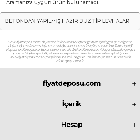
Aramanıza uygun ürün bulunamadı.
BETONDAN YAPILMIŞ HAZIR DÜZ TİP LEVHALAR
www.fiyatdeposu.com ‘da yer alan kullanıcıların oluşturduğu tüm içerik, görüş ve bilgilerin
doğruluğu, eksiksiz ve değişmez olduğu, yayınlanması ile ilgili yasal yükümlülükler içeriği
oluşturan kullanıcıya aittir. Bunun teyidini almak direk kullanıcı sorumluluğundadır. Bu içeriğin,
görüş ve bilgilerin yanlışlık, eksiklik veya yasalarla düzenlenmiş kurallara aykırılığından
www.fiyatdeposu.com hiçbir şekilde sorumlu değildir. Sorularınız için satıcı ve üreticilerle
irtibata geçebilirsiniz.
fiyatdeposu.com
İçerik
Hesap