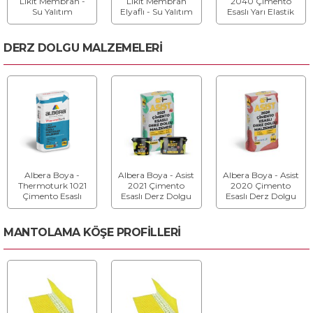
Likit Membran -
Likit Membran
2040 Çimento
Su Yalıtım
Elyaflı - Su Yalıtım
Esaslı Yarı Elastik
Malzemesi
Malzemesi
Su Yalıtım
Malzemesi - Su
Yalıtım Malzemesi
DERZ DOLGU MALZEMELERİ
Albera Boya -
Albera Boya - Asist
Albera Boya - Asist
Thermoturk 1021
2021 Çimento
2020 Çimento
Çimento Esaslı
Esaslı Derz Dolgu
Esaslı Derz Dolgu
Derz Dolgu
Malzemesi - Derz
Malzemesi - Derz
Malzemesi (
Dolgu Malzemesi
Dolgu Malzemesi
CG2WA ) - Derz
MANTOLAMA KÖŞE PROFİLLERİ
Dolgu Malzemesi