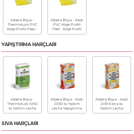
Albera Boya -
Albera Boya - Asist
Thermoturk PVC
PVC Köşe Profili
Köşe Profili Filesi -
Fileli - Köşe Profil
Köşe Profil Filesi
Filesi
YAPIŞTIRMA HARÇLARI
Albera Boya -
Albera Boya - Asist
Albera Boya - Asist
Thermoturk 1050
2050 Isı Yalıtım
2051 Extra Isı
Isı Yalıtım Levha
Levha Yapıştırma
Yalıtım Levha
Yapıştırma Harcı -
Harcı - Yapıştırma
Yapıştırma Harcı -
Levha Yapıştırma
Harcı
Yapıştırma Harcı
Harcı
SIVA HARÇLARI