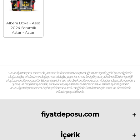
Albera Boya - Asist
2024 Seramik
Astar - Astar
www.fiyatdeposu.com ‘da yer alan kullanıcıların oluşturduğu tüm içerik, görüş ve bilgilerin
doğruluğu, eksiksiz ve değişmez olduğu, yayınlanması ile ilgili yasal yükümlülükler içeriği
oluşturan kullanıcıya aittir. Bunun teyidini almak direk kullanıcı sorumluluğundadır. Bu içeriğin,
görüş ve bilgilerin yanlışlık, eksiklik veya yasalarla düzenlenmiş kurallara aykırılığından
www.fiyatdeposu.com hiçbir şekilde sorumlu değildir. Sorularınız için satıcı ve üreticilerle
irtibata geçebilirsiniz.
fiyatdeposu.com
İçerik