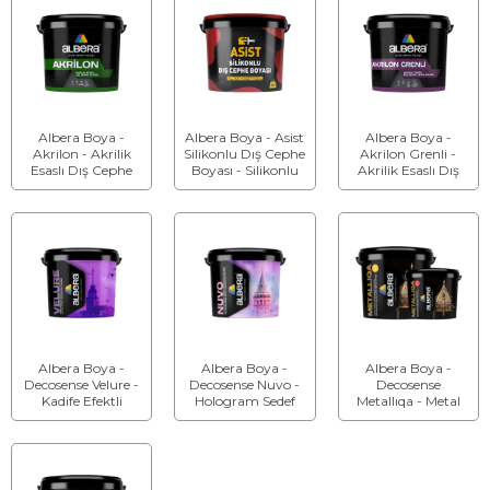
Albera Boya -
Albera Boya - Asist
Albera Boya -
Akrilon - Akrilik
Silikonlu Dış Cephe
Akrilon Grenli -
Esaslı Dış Cephe
Boyası - Silikonlu
Akrilik Esaslı Dış
Boyası
Dış Cephe Boyası
Cephe Desen
Malzemesi
Albera Boya -
Albera Boya -
Albera Boya -
Decosense Velure -
Decosense Nuvo -
Decosense
Kadife Efektli
Hologram Sedef
Metallıqa - Metal
Dekoratif Kaplama
Efektli Dekoratif
Efektli Dekoratif
Kaplama
Kaplama