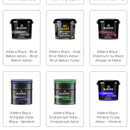
Cephe Astar
Astarı
ve Dış Cephe
Boyası
Üniversal Astar
Albera Boya - Brüt
Albera Boya - Asist
Albera Boya -
Beton Astarı - Brüt
Brüt Beton Astarı -
Platinum Su Bazlı
Beton Astarı
Brüt Beton Yüzey
Ahşap ve Metal
Astar Boyası
Astarı - Albera
Platinum Su Bazlı
Ahşap ve Metal
Astarı
Albera Boya -
Albera Boya -
Albera Boya -
Antipaslı Astar
Endüstriyel Astar -
Mineral Yüzey
Boya - Sentetik
Endüstriyel Astar
Astarı - Mineral
Esaslı Antipaslı
Boya
Yüzey Astarı