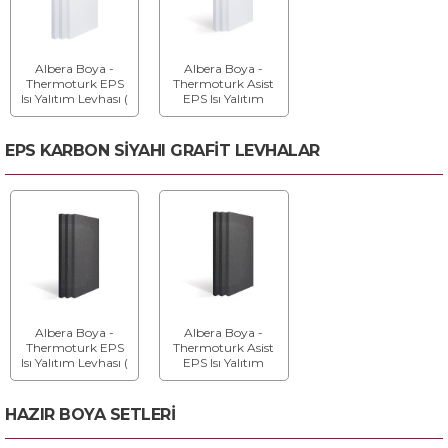
Albera Boya -
Albera Boya -
Thermoturk EPS
Thermoturk Asist
Isı Yalıtım Levhası (
EPS Isı Yalıtım
Beyaz ) - Isı Yalıtım
Levhası Beyaz - Isı
Levhası
Yalıtım Levhası
EPS KARBON SİYAHI GRAFİT LEVHALAR
Albera Boya -
Albera Boya -
Thermoturk EPS
Thermoturk Asist
Isı Yalıtım Levhası (
EPS Isı Yalıtım
Karbonlu ) - Isı
Levhası Karbonlu -
Yalıtım Levhası
Isı Yalıtım Levhası
HAZIR BOYA SETLERİ