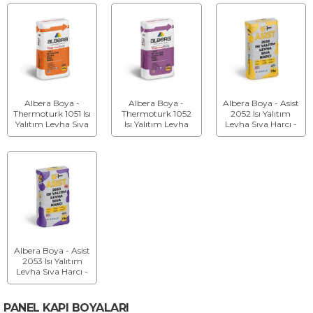
Albera Boya -
Albera Boya -
Albera Boya - Asist
Thermoturk 1051 Isı
Thermoturk 1052
2052 Isı Yalıtım
Yalıtım Levha Sıva
Isı Yalıtım Levha
Levha Sıva Harcı -
Harcı - Levha Sıva
Pro Sıva Harcı -
Sıva Harcı
Harcı
Levha Pro Sıva
Harcı
Albera Boya - Asist
2053 Isı Yalıtım
Levha Sıva Harcı -
Sıva Harcı
PANEL KAPI BOYALARI