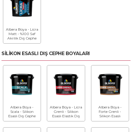
Albera Boya - Licra
Matt - %100 Saf
Akrilik Dış Cephe
Boyası
SİLİKON ESASLI DIŞ CEPHE BOYALARI
Albera Boya -
Albera Boya - Licra
Albera Boya -
Scala - Silikon
Grenli - Silikon
Forte Grenli -
Esaslı Dış Cephe
Esaslı Elastik Dış
Silikon Esaslı
Boyası
Cephe Desen
Elastik İpeksi Mat
Malzemesi
Dış Cephe Desen
Malzemesi