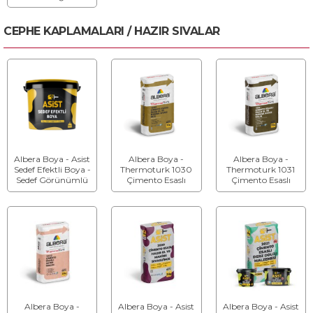
CEPHE KAPLAMALARI / HAZIR SIVALAR
Albera Boya - Asist
Albera Boya -
Albera Boya -
Sedef Efektli Boya -
Thermoturk 1030
Thermoturk 1031
Sedef Görünümlü
Çimento Esaslı
Çimento Esaslı
Dekoratif Boya
Hazır El ve Makina
Hazır El ve Makina
Sıvası İnce - El ve
Sıvası Kalın - El ve
Makina Sıvası
Makina Sıvası
Albera Boya -
Albera Boya - Asist
Albera Boya - Asist