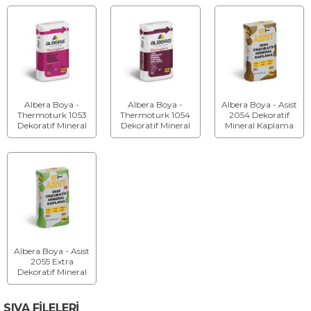
Albera Boya -
Albera Boya -
Albera Boya - Asist
Thermoturk 1053
Thermoturk 1054
2054 Dekoratif
Dekoratif Mineral
Dekoratif Mineral
Mineral Kaplama
Kaplama Tane
Kaplama Çizgi
Tane Doku -
Doku - Mineral
Doku - Mineral
Mineral Kaplama
Kaplama Tane
Kaplama Çizgi
Tane Doku
Doku
Doku
Albera Boya - Asist
2055 Extra
Dekoratif Mineral
Kaplama Tane
Doku - Mineral
Kaplama Tane
SIVA FİLELERİ