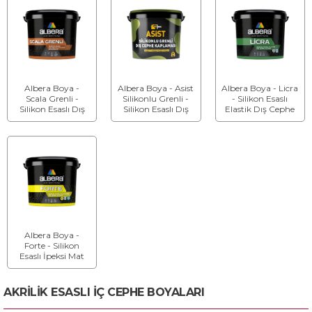
Albera Boya -
Albera Boya - Asist
Albera Boya - Licra
Scala Grenli -
Silikonlu Grenli -
- Silikon Esaslı
Silikon Esaslı Dış
Silikon Esaslı Dış
Elastik Dış Cephe
Cephe Desen
Cephe Kaplama
Boyası
Malzemesi
Malzemesi
Albera Boya -
Forte - Silikon
Esaslı İpeksi Mat
Dış Cephe Boyası
AKRİLİK ESASLI İÇ CEPHE BOYALARI