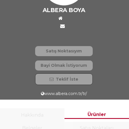
ALBERA BOYA
Satış Noktasıyım
Bayi Olmak İstiyorum
Teklif İste
www.albera.com.tr/tr/
Ürünler
Hakkında
Belgeler
Satış Noktaları