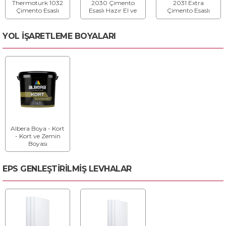
Thermoturk 1032
2030 Çimento
2031 Extra
Çimento Esaslı
Esaslı Hazır El ve
Çimento Esaslı
Saten Macun -
Makina Sıvası İnce
Hazır El ve Makina
Saten Macun
- El ve Makina
Sıvası Kalın - El ve
Sıvası
Makina Sıvası
YOL İŞARETLEME BOYALARI
Albera Boya - Kort
- Kort ve Zemin
Boyası
EPS GENLEŞTİRİLMİŞ LEVHALAR