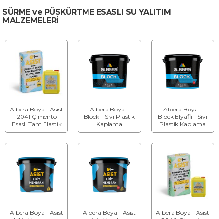
SÜRME ve PÜSKÜRTME ESASLI SU YALITIM
MALZEMELERİ
Albera Boya - Asist
Albera Boya -
Albera Boya -
2041 Çimento
Block - Sıvı Plastik
Block Elyaflı - Sıvı
Esaslı Tam Elastik
Kaplama
Plastik Kaplama
Su Yalıtım
Malzemesi - Su
Yalıtım Malzemesi
Albera Boya - Asist
Albera Boya - Asist
Albera Boya - Asist