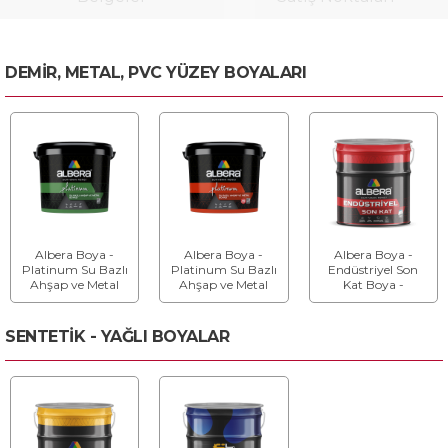
DEMİR, METAL, PVC YÜZEY BOYALARI
Albera Boya -
Albera Boya -
Albera Boya -
Platinum Su Bazlı
Platinum Su Bazlı
Endüstriyel Son
Ahşap ve Metal
Ahşap ve Metal
Kat Boya -
Boyası - Su Bazlı
Boyası Yarı Mat -
Endüstriyel Son
Ahşap ve Metal
Su Bazlı Ahşap ve
Kat Boya
Boyası
Metal Boyası Yarı
SENTETİK - YAĞLI BOYALAR
Mat