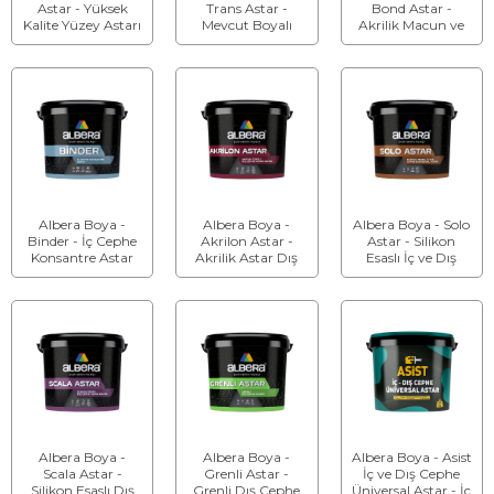
Astar - Yüksek
Trans Astar -
Bond Astar -
Kalite Yüzey Astarı
Mevcut Boyalı
Akrilik Macun ve
Yüzey Geçiş Astarı
Alçılı Yüzey Astarı
Albera Boya -
Albera Boya -
Albera Boya - Solo
Binder - İç Cephe
Akrilon Astar -
Astar - Silikon
Konsantre Astar
Akrilik Astar Dış
Esaslı İç ve Dış
Cephe Astar
Cephe Üniversal
Boyası
Astar
Albera Boya -
Albera Boya -
Albera Boya - Asist
Scala Astar -
Grenli Astar -
İç ve Dış Cephe
Silikon Esaslı Dış
Grenli Dış Cephe
Üniversal Astar - İç