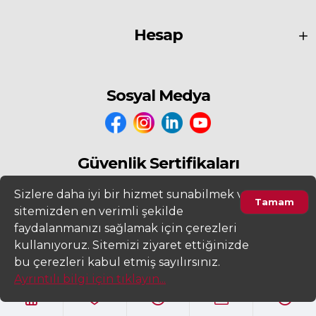
Hesap
Sosyal Medya
Güvenlik Sertifikaları
Sizlere daha iyi bir hizmet sunabilmek ve
Tamam
sitemizden en verimli şekilde
faydalanmanızı sağlamak için çerezleri
kullanıyoruz. Sitemizi ziyaret ettiğinizde
Ürünleri Filtrele
bu çerezleri kabul etmiş sayılırsınız.
2022
www.fiyatdeposu.com
Altera Bilgi Teknolojileri LTD. ŞTİ. Her
Ayrıntılı bilgi için tıklayın...
Hakkı Saklıdır.
Gizlilik ve KVKK Aydınlatma Metni
Kullanım Sözleşmesi