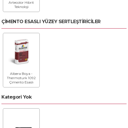
Artecolor Hibrit
Teknoloji
Renovasyon
Boyası - Hibrit
Teknoloji
ÇİMENTO ESASLI YÜZEY SERTLEŞTİRİCİLER
Renovasyon
Boyası
Albera Boya -
Thermoturk 1092
Çimento Esaslı
Yüzey Sertleştirici -
Yüzey Sertleştirici
Kategori Yok