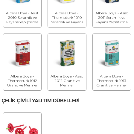
Albera Boya - Asist
Albera Boya -
Albera Boya - Asist
2010 Seramik ve
Thermoturk 1010
2011 Seramik ve
Fayans Yapıştırma
Seramik ve Fayans
Fayans Yapıştırma
Harcı - Yapıştırma
Yapıştırma Harcı (
Harcı - Yapıştırma
Harcı
C1TE ) - Seramik ve
Harcı
Fayans Yapıştırma
Harcı
Albera Boya -
Albera Boya - Asist
Albera Boya -
Thermoturk 1012
2012 Granit ve
Thermoturk 1013
Granit ve Mermer
Mermer
Granit ve Mermer
Yapıştırma Harcı (
Yapıştırma Harcı -
Yapıştırma Harcı (
C2TE ) - Granit ve
Yapıştırma Harcı
C2TES1 ) - Granit
Mermer
ve Mermer
ÇELİK ÇİVİLİ YALITIM DÜBELLERİ
Yapıştırma Harcı
Yapıştırma Harcı