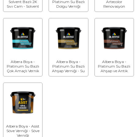
Solvent Bazlı 2K
Platinum Su Bazlı
Artecolor
Sıvı Cam - Solvent
Dolgu Verniği
Renovasyon
Bazlı 2K Sıvı Cam
Verniği - Artecolor
Renovasyon
Verniği
Albera Boya -
Albera Boya -
Albera Boya -
Platinum Su Bazlı
Platinum Su Bazlı
Platinum Su Bazlı
Çok Amaçlı Vernik
Ahşap Verniği - Su
Ahşap ve Antik
- Su Bazlı Çok
Bazlı Çok Amaçlı
Desen Verniği - Su
Amaçlı Vernik
Vernik
Bazlı Ahşap ve
Antik Desen
Verniği
Albera Boya - Asist
Söve Verniği - Söve
Verniği