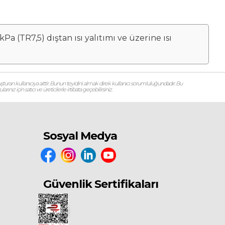
 (TR7,5) dıştan ısı yalıtımı ve üzerine ısı
şturan kullanıcıya aittir. Bunun teyidini almak direk kullanıcı sorumluluğundadır. Bu
ız için satıcı ve üreticilerle irtibata geçebilirsiniz.
Sosyal Medya
Güvenlik Sertifikaları