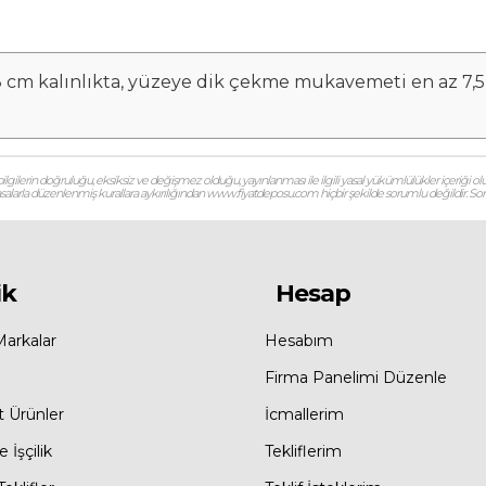
 cm kalınlıkta, yüzeye dik çekme mukavemeti en az 7,5kPa
gilerin doğruluğu, eksiksiz ve değişmez olduğu, yayınlanması ile ilgili yasal yükümlülükler içeriği olu
 yasalarla düzenlenmiş kurallara aykırılığından www.fiyatdeposu.com hiçbir şekilde sorumlu değildir. Soruların
ik
Hesap
Markalar
Hesabım
Firma Panelimi Düzenle
t Ürünler
İcmallerim
 İşçilik
Tekliflerim