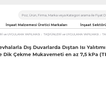
İnşaat Malzemesi Üretici Markaları
İnşaat Sektörü
ERİ ve UYGULAMA YAPILMASI
TAŞYÜNLERİ ve UYGULAMA YAPILMASI
TA
vhalarla Dış Duvarlarda Dıştan Isı Yalıtımı 
e Dik Çekme Mukavemeti en az 7,5 kPa (T