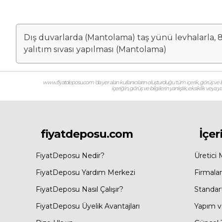
Dış duvarlarda (Mantolama) taş yünü levhalarla, 8
yalıtım sıvası yapılması (Mantolama)
www.fiyatdeposu.com ‘da yer alan kullanıcıların oluşturduğu tüm içerik, görüş ve bil
içeriğin, görüş ve bilgilerin yanlışlık, eksiklik veya
fiyatdeposu.com
İçer
FiyatDeposu Nedir?
Üretici 
FiyatDeposu Yardım Merkezi
Firmalar
FiyatDeposu Nasıl Çalışır?
Standar
FiyatDeposu Üyelik Avantajları
Yapım ve