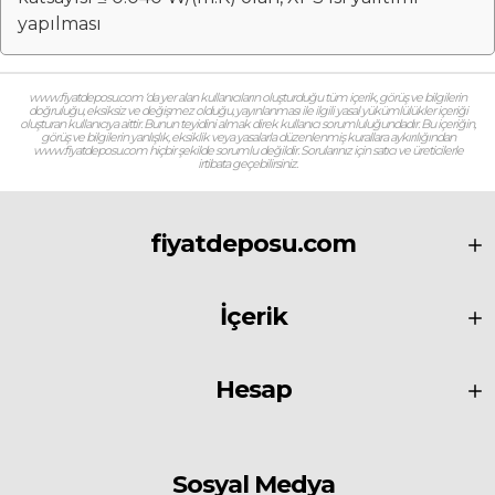
yapılması
www.fiyatdeposu.com ‘da yer alan kullanıcıların oluşturduğu tüm içerik, görüş ve bilgilerin
doğruluğu, eksiksiz ve değişmez olduğu, yayınlanması ile ilgili yasal yükümlülükler içeriği
oluşturan kullanıcıya aittir. Bunun teyidini almak direk kullanıcı sorumluluğundadır. Bu içeriğin,
görüş ve bilgilerin yanlışlık, eksiklik veya yasalarla düzenlenmiş kurallara aykırılığından
www.fiyatdeposu.com hiçbir şekilde sorumlu değildir. Sorularınız için satıcı ve üreticilerle
irtibata geçebilirsiniz.
fiyatdeposu.com
İçerik
Hesap
Sosyal Medya