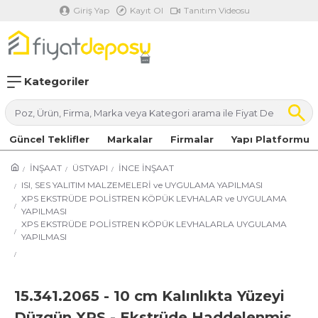
Giriş Yap
Kayıt Ol
Tanıtım Videosu
Kategoriler
Güncel Teklifler
Markalar
Firmalar
Yapı Platformu
İNŞAAT
ÜSTYAPI
İNCE İNŞAAT
ISI, SES YALITIM MALZEMELERİ ve UYGULAMA YAPILMASI
XPS EKSTRÜDE POLİSTREN KÖPÜK LEVHALAR ve UYGULAMA
YAPILMASI
XPS EKSTRÜDE POLİSTREN KÖPÜK LEVHALARLA UYGULAMA
YAPILMASI
15.341.2065 - 10 cm Kalınlıkta Yüzeyi
Düzgün XPS - Ekstrüde Haddelenmiş