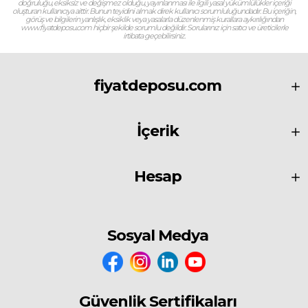
doğruluğu, eksiksiz ve değişmez olduğu, yayınlanması ile ilgili yasal yükümlülükler içeriği
oluşturan kullanıcıya aittir. Bunun teyidini almak direk kullanıcı sorumluluğundadır. Bu içeriğin,
görüş ve bilgilerin yanlışlık, eksiklik veya yasalarla düzenlenmiş kurallara aykırılığından
www.fiyatdeposu.com hiçbir şekilde sorumlu değildir. Sorularınız için satıcı ve üreticilerle
irtibata geçebilirsiniz.
fiyatdeposu.com
İçerik
Hesap
Sosyal Medya
Güvenlik Sertifikaları