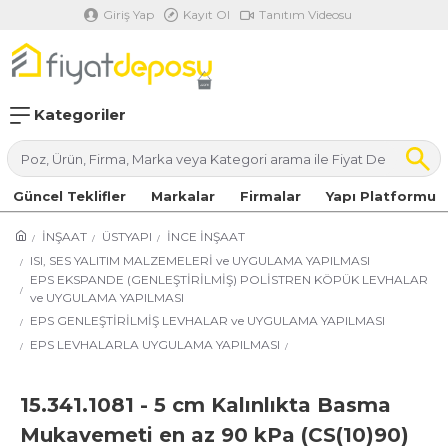
Giriş Yap
Kayıt Ol
Tanıtım Videosu
Kategoriler
Güncel Teklifler
Markalar
Firmalar
Yapı Platformu
İNŞAAT
ÜSTYAPI
İNCE İNŞAAT
ISI, SES YALITIM MALZEMELERİ ve UYGULAMA YAPILMASI
EPS EKSPANDE (GENLEŞTİRİLMİŞ) POLİSTREN KÖPÜK LEVHALAR
ve UYGULAMA YAPILMASI
EPS GENLEŞTİRİLMİŞ LEVHALAR ve UYGULAMA YAPILMASI
EPS LEVHALARLA UYGULAMA YAPILMASI
15.341.1081 - 5 cm Kalınlıkta Basma
Mukavemeti en az 90 kPa (CS(10)90)