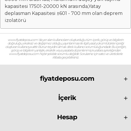
kapasitesi 17501-20000 kN arasında,Yatay
deplasman Kapasitesi ±601 - 700 mm olan deprem
izolatörü
www.fiyatdeposu.com ‘da yer alan kullanıcıların oluşturduğu tüm içerik, görüş ve bilgilerin
doğruluğu, eksiksiz ve değişmez olduğu, yayınlanması ile ilgili yasal yükümlülükler içeriği
oluşturan kullanıcıya aittir. Bunun teyidini almak direk kullanıcı sorumluluğundadır. Bu içeriğin,
görüş ve bilgilerin yanlışlık, eksiklik veya yasalarla düzenlenmiş kurallara aykırılığından
www.fiyatdeposu.com hiçbir şekilde sorumlu değildir. Sorularınız için satıcı ve üreticilerle
irtibata geçebilirsiniz.
fiyatdeposu.com
İçerik
Hesap