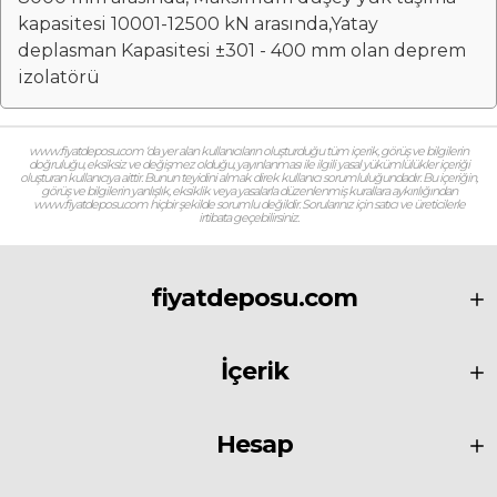
kapasitesi 10001-12500 kN arasında,Yatay
deplasman Kapasitesi ±301 - 400 mm olan deprem
izolatörü
www.fiyatdeposu.com ‘da yer alan kullanıcıların oluşturduğu tüm içerik, görüş ve bilgilerin
doğruluğu, eksiksiz ve değişmez olduğu, yayınlanması ile ilgili yasal yükümlülükler içeriği
oluşturan kullanıcıya aittir. Bunun teyidini almak direk kullanıcı sorumluluğundadır. Bu içeriğin,
görüş ve bilgilerin yanlışlık, eksiklik veya yasalarla düzenlenmiş kurallara aykırılığından
www.fiyatdeposu.com hiçbir şekilde sorumlu değildir. Sorularınız için satıcı ve üreticilerle
irtibata geçebilirsiniz.
fiyatdeposu.com
İçerik
Hesap