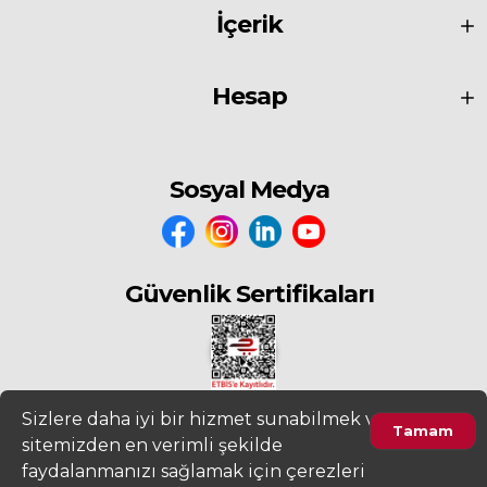
İçerik
Hesap
Sosyal Medya
Güvenlik Sertifikaları
Sizlere daha iyi bir hizmet sunabilmek ve
Tamam
sitemizden en verimli şekilde
2022
www.fiyatdeposu.com
Altera Bilgi Teknolojileri LTD. ŞTİ. Her
faydalanmanızı sağlamak için çerezleri
Hakkı Saklıdır.