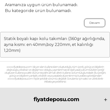
Aramanıza uygun ürün bulunamadı.
Bu kategoride ürün bulunamadı.
Devam
Statik boyalı kapı kolu takımları (360gr ağırlığında,
ayna kısmı: en 40mm,boy 220mm, et kalınlığı
1,20mm)
www.fiyatdeposu.com ‘da yer alan kullanıcıların oluşturduğu tüm içerik, görüş ve bilgilerin
doğruluğu, eksiksiz ve değişmez olduğu, yayınlanması ile ilgili yasal yükümlülükler içeriği
oluşturan kullanıcıya aittir. Bunun teyidini almak direk kullanıcı sorumluluğundadır. Bu içeriğin,
görüş ve bilgilerin yanlışlık, eksiklik veya yasalarla düzenlenmiş kurallara aykırılığından
www.fiyatdeposu.com hiçbir şekilde sorumlu değildir. Sorularınız için satıcı ve üreticilerle
irtibata geçebilirsiniz.
fiyatdeposu.com