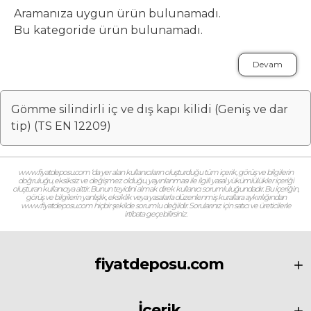
Aramanıza uygun ürün bulunamadı.
Bu kategoride ürün bulunamadı.
Devam
Gömme silindirli iç ve dış kapı kilidi (Geniş ve dar
tip) (TS EN 12209)
www.fiyatdeposu.com ‘da yer alan kullanıcıların oluşturduğu tüm içerik, görüş ve bilgilerin
doğruluğu, eksiksiz ve değişmez olduğu, yayınlanması ile ilgili yasal yükümlülükler içeriği
oluşturan kullanıcıya aittir. Bunun teyidini almak direk kullanıcı sorumluluğundadır. Bu içeriğin,
görüş ve bilgilerin yanlışlık, eksiklik veya yasalarla düzenlenmiş kurallara aykırılığından
www.fiyatdeposu.com hiçbir şekilde sorumlu değildir. Sorularınız için satıcı ve üreticilerle
irtibata geçebilirsiniz.
fiyatdeposu.com
İçerik