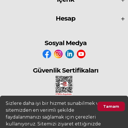
Hesap
Sosyal Medya
Güvenlik Sertifikaları
Sizlere daha iyi bir hizmet sunabilmek ve
Tamam
sitemizden en verimli şekilde
2022
www.fiyatdeposu.com
Altera Bilgi Teknolojileri LTD. ŞTİ. Her
faydalanmanızı sağlamak için çerezleri
Hakkı Saklıdır.
kullanıyoruz. Sitemizi ziyaret ettiğinizde