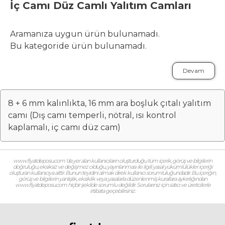
İç Camı Düz Camlı Yalıtım Camları
Aramanıza uygun ürün bulunamadı.
Bu kategoride ürün bulunamadı.
Devam
8 + 6 mm kalınlıkta, 16 mm ara boşluk çıtalı yalıtım
camı (Dış camı temperli, nötral, ısı kontrol
kaplamalı, iç camı düz cam)
www.fiyatdeposu.com ‘da yer alan kullanıcıların oluşturduğu tüm içerik, görüş ve bilgilerin
doğruluğu, eksiksiz ve değişmez olduğu, yayınlanması ile ilgili yasal yükümlülükler içeriği
oluşturan kullanıcıya aittir. Bunun teyidini almak direk kullanıcı sorumluluğundadır. Bu içeriğin,
görüş ve bilgilerin yanlışlık, eksiklik veya yasalarla düzenlenmiş kurallara aykırılığından
www.fiyatdeposu.com hiçbir şekilde sorumlu değildir. Sorularınız için satıcı ve üreticilerle
irtibata geçebilirsiniz.