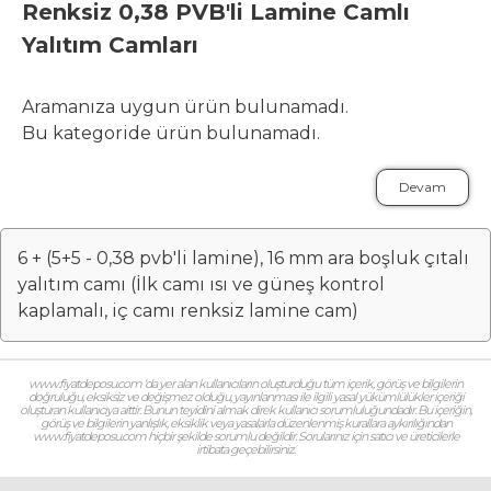
Renksiz 0,38 PVB'li Lamine Camlı
Yalıtım Camları
Aramanıza uygun ürün bulunamadı.
Bu kategoride ürün bulunamadı.
Devam
6 + (5+5 - 0,38 pvb'li lamine), 16 mm ara boşluk çıtalı
yalıtım camı (İlk camı ısı ve güneş kontrol
kaplamalı, iç camı renksiz lamine cam)
www.fiyatdeposu.com ‘da yer alan kullanıcıların oluşturduğu tüm içerik, görüş ve bilgilerin
doğruluğu, eksiksiz ve değişmez olduğu, yayınlanması ile ilgili yasal yükümlülükler içeriği
oluşturan kullanıcıya aittir. Bunun teyidini almak direk kullanıcı sorumluluğundadır. Bu içeriğin,
görüş ve bilgilerin yanlışlık, eksiklik veya yasalarla düzenlenmiş kurallara aykırılığından
www.fiyatdeposu.com hiçbir şekilde sorumlu değildir. Sorularınız için satıcı ve üreticilerle
irtibata geçebilirsiniz.