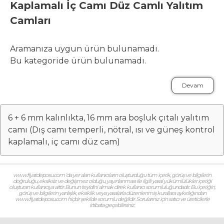
Kaplamalı İç Camı Düz Camlı Yalıtım
Camları
Aramanıza uygun ürün bulunamadı.
Bu kategoride ürün bulunamadı.
Devam
6 + 6 mm kalınlıkta, 16 mm ara boşluk çıtalı yalıtım
camı (Dış camı temperli, nötral, ısı ve güneş kontrol
kaplamalı, iç camı düz cam)
www.fiyatdeposu.com ‘da yer alan kullanıcıların oluşturduğu tüm içerik, görüş ve bilgilerin
doğruluğu, eksiksiz ve değişmez olduğu, yayınlanması ile ilgili yasal yükümlülükler içeriği
oluşturan kullanıcıya aittir. Bunun teyidini almak direk kullanıcı sorumluluğundadır. Bu içeriğin,
görüş ve bilgilerin yanlışlık, eksiklik veya yasalarla düzenlenmiş kurallara aykırılığından
www.fiyatdeposu.com hiçbir şekilde sorumlu değildir. Sorularınız için satıcı ve üreticilerle
irtibata geçebilirsiniz.