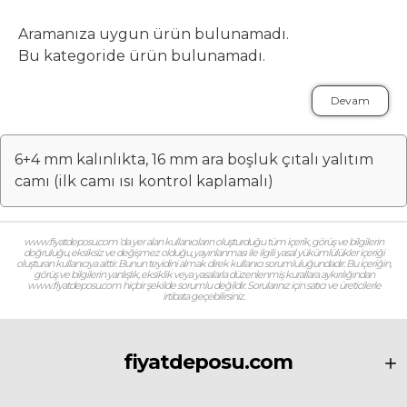
Aramanıza uygun ürün bulunamadı.
Bu kategoride ürün bulunamadı.
Devam
6+4 mm kalınlıkta, 16 mm ara boşluk çıtalı yalıtım
camı (ilk camı ısı kontrol kaplamalı)
www.fiyatdeposu.com ‘da yer alan kullanıcıların oluşturduğu tüm içerik, görüş ve bilgilerin
doğruluğu, eksiksiz ve değişmez olduğu, yayınlanması ile ilgili yasal yükümlülükler içeriği
oluşturan kullanıcıya aittir. Bunun teyidini almak direk kullanıcı sorumluluğundadır. Bu içeriğin,
görüş ve bilgilerin yanlışlık, eksiklik veya yasalarla düzenlenmiş kurallara aykırılığından
www.fiyatdeposu.com hiçbir şekilde sorumlu değildir. Sorularınız için satıcı ve üreticilerle
irtibata geçebilirsiniz.
fiyatdeposu.com