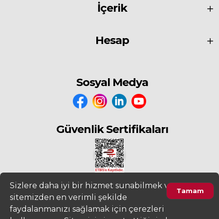
İçerik
Hesap
Sosyal Medya
Güvenlik Sertifikaları
Sizlere daha iyi bir hizmet sunabilmek ve
Tamam
sitemizden en verimli şekilde
2022
www.fiyatdeposu.com
Altera Bilgi Teknolojileri LTD. ŞTİ. Her
faydalanmanızı sağlamak için çerezleri
Hakkı Saklıdır.