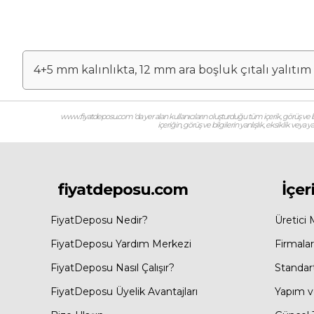
4+5 mm kalınlıkta, 12 mm ara boşluk çıtalı yalıtım 
www.fiyatdeposu.com ‘da yer alan kullanıcıların oluşturduğu tüm içerik, görüş ve bil
içeriğin, görüş ve bilgilerin yanlışlık, eksiklik veya
fiyatdeposu.com
İçer
FiyatDeposu Nedir?
Üretici 
FiyatDeposu Yardım Merkezi
Firmalar
FiyatDeposu Nasıl Çalışır?
Standar
FiyatDeposu Üyelik Avantajları
Yapım ve