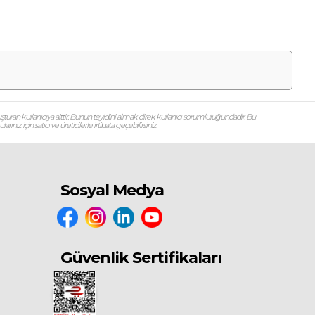
şturan kullanıcıya aittir. Bunun teyidini almak direk kullanıcı sorumluluğundadır. Bu
ız için satıcı ve üreticilerle irtibata geçebilirsiniz.
Sosyal Medya
Güvenlik Sertifikaları