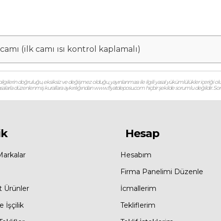
camı (ilk camı ısı kontrol kaplamalı)
gilerin doğruluğu, eksiksiz ve değişmez olduğu, yayınlanması ile ilgili yasal yükümlülükler içeriği olu
 yasalarla düzenlenmiş kurallara aykırılığından www.fiyatdeposu.com hiçbir şekilde sorumlu değildir. Soruların
ik
Hesap
Markalar
Hesabım
Firma Panelimi Düzenle
t Ürünler
İcmallerim
 İşçilik
Tekliflerim