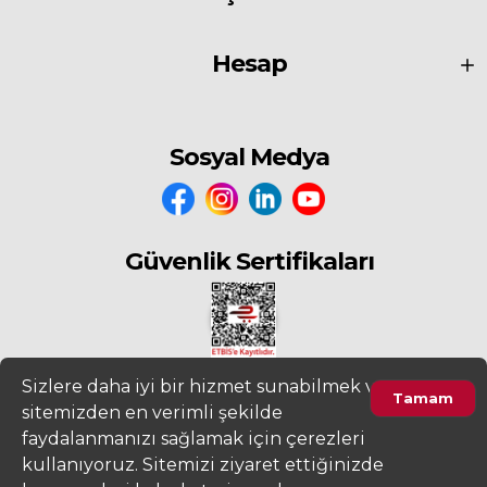
Hesap
Sosyal Medya
Güvenlik Sertifikaları
Sizlere daha iyi bir hizmet sunabilmek ve
Tamam
sitemizden en verimli şekilde
2022
www.fiyatdeposu.com
Altera Bilgi Teknolojileri LTD. ŞTİ. Her
faydalanmanızı sağlamak için çerezleri
Hakkı Saklıdır.
kullanıyoruz. Sitemizi ziyaret ettiğinizde