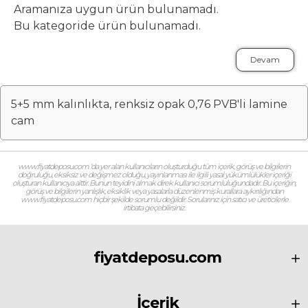
Aramanıza uygun ürün bulunamadı.
Bu kategoride ürün bulunamadı.
Devam
5+5 mm kalınlıkta, renksiz opak 0,76 PVB'li lamine
cam
www.fiyatdeposu.com ‘da yer alan kullanıcıların oluşturduğu tüm içerik, görüş ve bilgilerin
doğruluğu, eksiksiz ve değişmez olduğu, yayınlanması ile ilgili yasal yükümlülükler içeriği
oluşturan kullanıcıya aittir. Bunun teyidini almak direk kullanıcı sorumluluğundadır. Bu içeriğin,
görüş ve bilgilerin yanlışlık, eksiklik veya yasalarla düzenlenmiş kurallara aykırılığından
www.fiyatdeposu.com hiçbir şekilde sorumlu değildir. Sorularınız için satıcı ve üreticilerle
irtibata geçebilirsiniz.
fiyatdeposu.com
İçerik