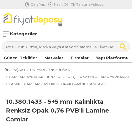
Giriş Yap
Kayıt Ol
Tanıtım Videosu
Kategoriler
Güncel Teklifler
Markalar
Firmalar
Yapı Platformu
İNŞAAT
ÜSTYAPI
İNCE İNŞAAT
CAMLAR, AYNALAR, BENZERİ GEREÇLER ve UYGULAMA YAPILMASI
LAMİNE CAMLAR
RENKSİZ OPAK LAMİNE CAMLAR
10.380.1433 - 5+5 mm Kalınlıkta
Renksiz Opak 0,76 PVB'li Lamine
Camlar