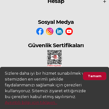
Hesap
Sosyal Medya
Güvenlik Sertifikaları
Sizlere daha iyi bir hizmet sunabilmek ve
Tamam
sitemizden en verimli şekilde
2022
www.fiyatdeposu.com
Altera Bilgi Teknolojileri LTD. ŞTİ. Her
faydalanmanızı sağlamak için çerezleri
Hakkı Saklıdır.
kullanıyoruz. Sitemizi ziyaret ettiğinizde
Gizlilik ve KVKK Aydınlatma Metni
Kullanım Sözleşmesi
bu çerezleri kabul etmiş sayılırsınız.
Ayrıntılı bilgi için tıklayın...