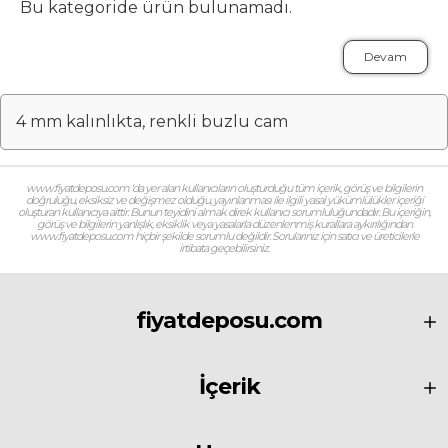
Bu kategoride ürün bulunamadı.
Devam
4 mm kalınlıkta, renkli buzlu cam
www.fiyatdeposu.com ‘da yer alan kullanıcıların oluşturduğu tüm içerik, görüş ve bilgilerin
doğruluğu, eksiksiz ve değişmez olduğu, yayınlanması ile ilgili yasal yükümlülükler içeriği
oluşturan kullanıcıya aittir. Bunun teyidini almak direk kullanıcı sorumluluğundadır. Bu içeriğin,
görüş ve bilgilerin yanlışlık, eksiklik veya yasalarla düzenlenmiş kurallara aykırılığından
www.fiyatdeposu.com hiçbir şekilde sorumlu değildir. Sorularınız için satıcı ve üreticilerle
irtibata geçebilirsiniz.
fiyatdeposu.com
İçerik