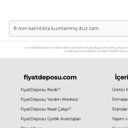
8 mm kalınlıkta kumlanmış düz cam
www.fiyatdeposu.com ‘da yer alan kullanıcıların oluşturduğu tüm içerik, görüş ve bil
içeriğin, görüş ve bilgilerin yanlışlık, eksiklik veya
fiyatdeposu.com
İçer
FiyatDeposu Nedir?
Üretici 
FiyatDeposu Yardım Merkezi
Firmalar
FiyatDeposu Nasıl Çalışır?
Standar
FiyatDeposu Üyelik Avantajları
Yapım ve