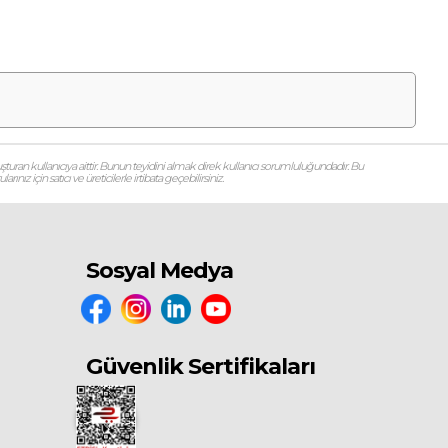
şturan kullanıcıya aittir. Bunun teyidini almak direk kullanıcı sorumluluğundadır. Bu
ız için satıcı ve üreticilerle irtibata geçebilirsiniz.
Sosyal Medya
Güvenlik Sertifikaları