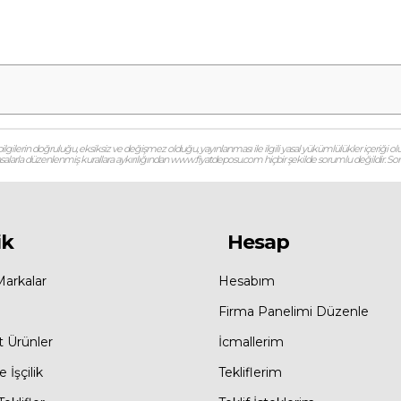
gilerin doğruluğu, eksiksiz ve değişmez olduğu, yayınlanması ile ilgili yasal yükümlülükler içeriği olu
 yasalarla düzenlenmiş kurallara aykırılığından www.fiyatdeposu.com hiçbir şekilde sorumlu değildir. Soruların
ik
Hesap
Markalar
Hesabım
Firma Panelimi Düzenle
t Ürünler
İcmallerim
 İşçilik
Tekliflerim