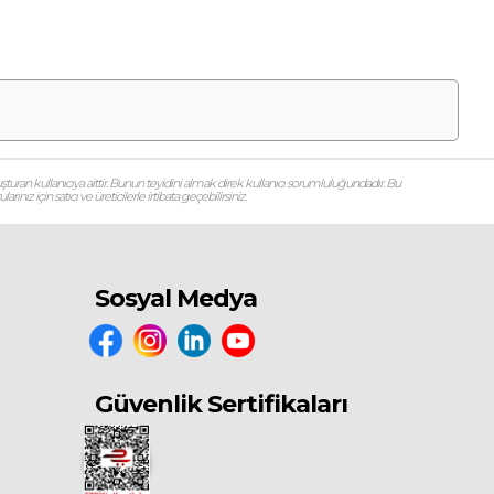
şturan kullanıcıya aittir. Bunun teyidini almak direk kullanıcı sorumluluğundadır. Bu
ız için satıcı ve üreticilerle irtibata geçebilirsiniz.
Sosyal Medya
Güvenlik Sertifikaları