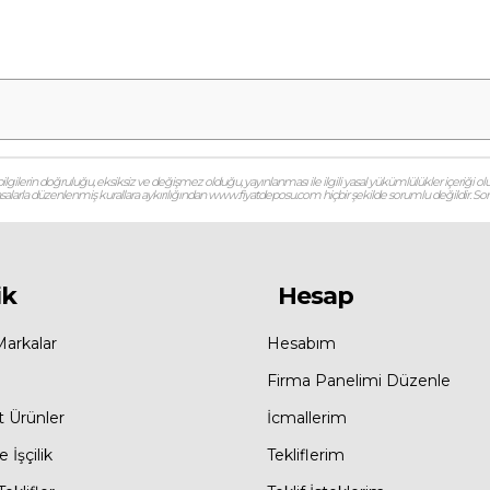
gilerin doğruluğu, eksiksiz ve değişmez olduğu, yayınlanması ile ilgili yasal yükümlülükler içeriği olu
 yasalarla düzenlenmiş kurallara aykırılığından www.fiyatdeposu.com hiçbir şekilde sorumlu değildir. Soruların
ik
Hesap
Markalar
Hesabım
Firma Panelimi Düzenle
t Ürünler
İcmallerim
 İşçilik
Tekliflerim