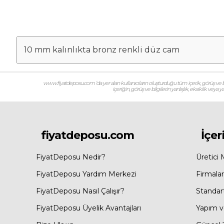
10 mm kalınlıkta bronz renkli düz cam
www.fiyatdeposu.com ‘da yer alan kullanıcıların oluşturduğu tüm içerik, görüş ve bil
içeriğin, görüş ve bilgilerin yanlışlık, eksiklik veya
fiyatdeposu.com
İçer
FiyatDeposu Nedir?
Üretici 
FiyatDeposu Yardım Merkezi
Firmalar
FiyatDeposu Nasıl Çalışır?
Standar
FiyatDeposu Üyelik Avantajları
Yapım ve